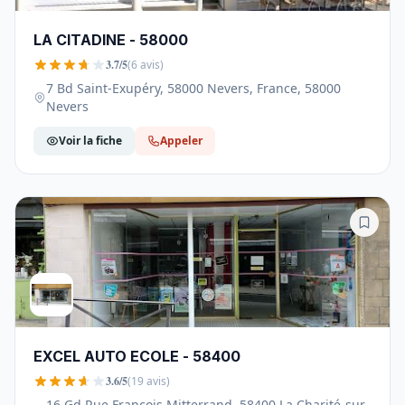
LA CITADINE - 58000
3.7/5
(6 avis)
7 Bd Saint-Exupéry, 58000 Nevers, France, 58000
Nevers
Voir la fiche
Appeler
EXCEL AUTO ECOLE - 58400
3.6/5
(19 avis)
16 Gd Rue François Mitterrand, 58400 La Charité-sur-