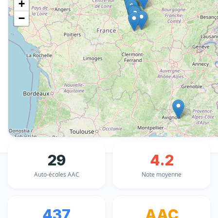
+
−
29
4.2
Auto-écoles AAC
Note moyenne
437
AAC