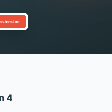
echercher
n 4