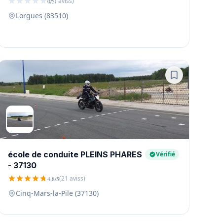
( aviss)
0/5
Lorgues (83510)
école de conduite PLEINS PHARES
Vérifié
- 37130
(21 aviss)
4,8/5
Cinq-Mars-la-Pile (37130)