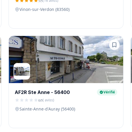
(16 aviss)
5/5
Vinon-sur-Verdon (83560)
AF2R Ste Anne - 56400
Vérifié
( aviss)
0/5
Sainte-Anne-d'Auray (56400)