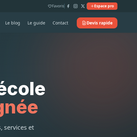
Favoris
Espace pro
Le blog
Le guide
Contact
Devis rapide
école
gnée
, services et