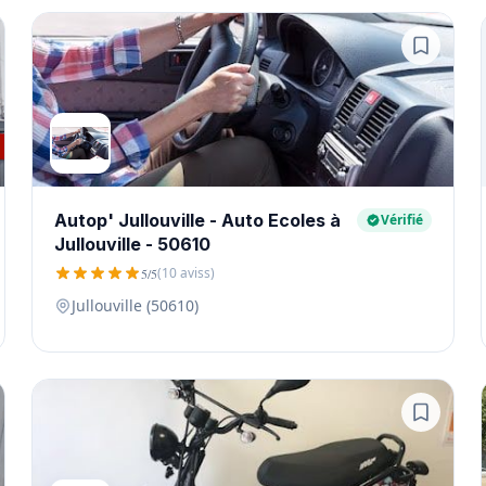
Autop' Jullouville - Auto Ecoles à
Vérifié
Jullouville - 50610
(10 aviss)
5/5
Jullouville (50610)