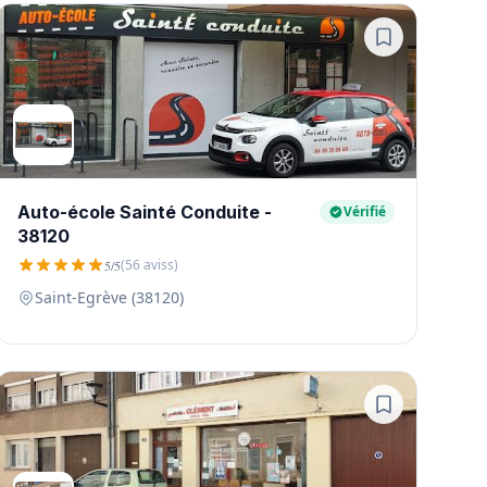
Auto-école Sainté Conduite -
Vérifié
38120
(56 aviss)
5/5
Saint-Egrève (38120)