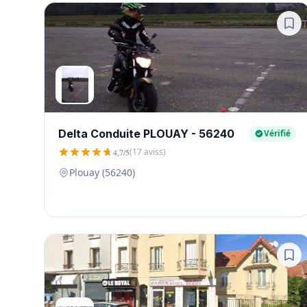
Delta Conduite PLOUAY - 56240
Vérifié
(17 aviss)
4,7/5
Plouay (56240)