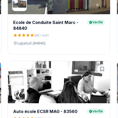
Ecole de Conduite Saint Marc -
Vérifié
84840
(1 avis)
5/5
Lapalud (84840)
Auto école ECSR MAG - 83560
Vérifié