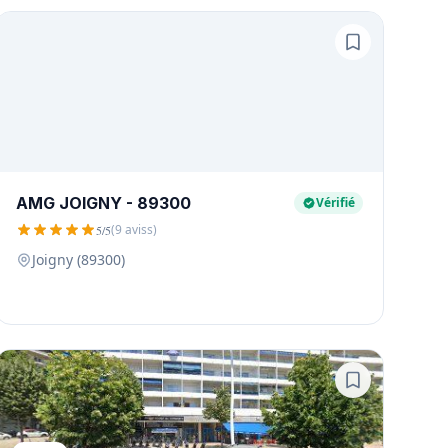
AMG JOIGNY - 89300
Vérifié
(9 aviss)
5/5
Joigny (89300)