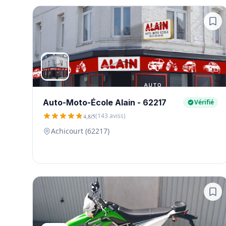
Auto-Moto-École Alain - 62217
Vérifié
(143 aviss)
4,8/5
Achicourt (62217)