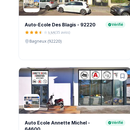
Auto-Ecole Des Blagis - 92220
Vérifié
(35 aviss)
3,5/5
Bagneux (92220)
Auto Ecole Annette Michel -
Vérifié
64600