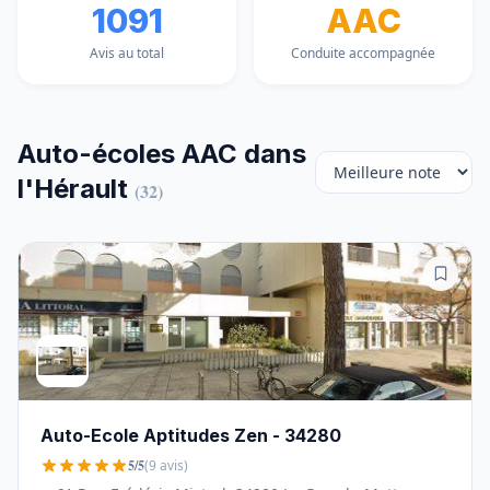
1091
AAC
Avis au total
Conduite accompagnée
Auto-écoles AAC dans
l'Hérault
(32)
Auto-Ecole Aptitudes Zen - 34280
5/5
(9 avis)