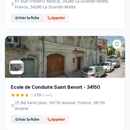
61 Rue Frédéric Mistral, 34280 La Grande-Motte,
France, 34280 La Grande-Motte
Voir la fiche
Appeler
Ecole de Conduite Saint Benoit - 34150
3.7/5
(3 avis)
25 Bd Saint-Jean, 34150 Aniane, France, 34150
Aniane
Voir la fiche
Appeler