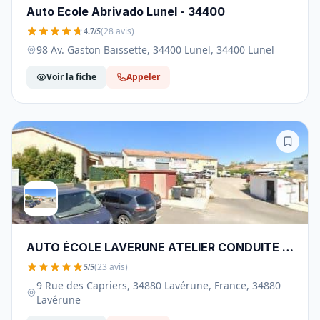
Auto Ecole Abrivado Lunel - 34400
4.7/5
(28 avis)
98 Av. Gaston Baissette, 34400 Lunel, 34400 Lunel
Voir la fiche
Appeler
AUTO ÉCOLE LAVERUNE ATELIER CONDUITE -
34880
5/5
(23 avis)
9 Rue des Capriers, 34880 Lavérune, France, 34880
Lavérune