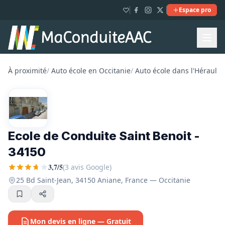
Espace pro
À proximité
/
Auto école en Occitanie
/
Auto école dans l'Hérault
/
Ecole de Conduite Saint Benoit -
34150
3,7/5
(3 avis Google)
25 Bd Saint-Jean, 34150 Aniane, France — Occitanie
Mon devis en ligne — Gratuit