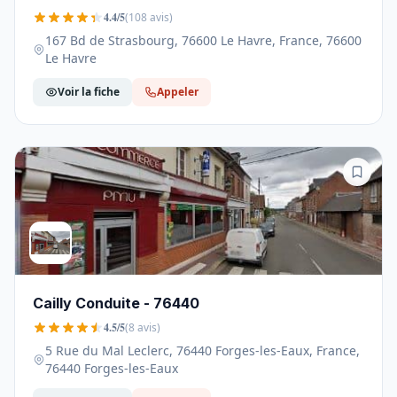
4.4/5
(108 avis)
167 Bd de Strasbourg, 76600 Le Havre, France, 76600
Le Havre
Voir la fiche
Appeler
Cailly Conduite - 76440
4.5/5
(8 avis)
5 Rue du Mal Leclerc, 76440 Forges-les-Eaux, France,
76440 Forges-les-Eaux