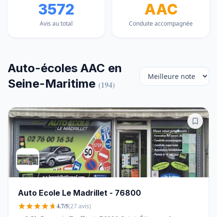
3572
AAC
Avis au total
Conduite accompagnée
Auto-écoles AAC en
Seine-Maritime
(194)
Auto Ecole Le Madrillet - 76800
4.7/5
(27 avis)