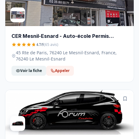
CER Mesnil-Esnard - Auto-école Permis
Accélérés - 76240
4.7/5
(65 avis)
45 Rte de Paris, 76240 Le Mesnil-Esnard, France,
76240 Le Mesnil-Esnard
Voir la fiche
Appeler