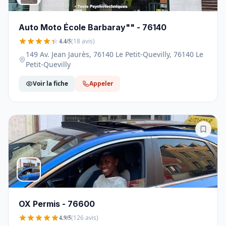
Auto Moto École Barbaray"" - 76140
4.4/5
(18 avis)
149 Av. Jean Jaurès, 76140 Le Petit-Quevilly, 76140 Le
Petit-Quevilly
Voir la fiche
Appeler
OX Permis - 76600
4.9/5
(126 avis)