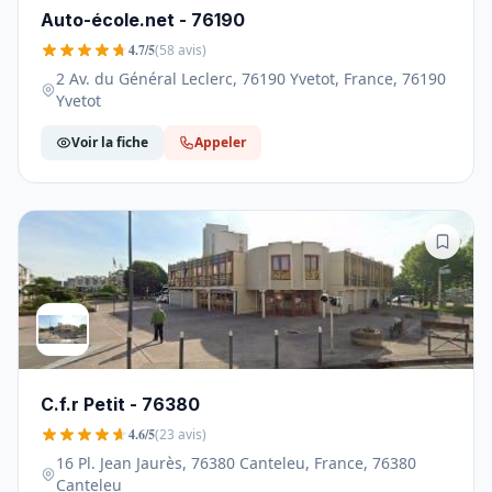
Auto-école.net - 76190
4.7/5
(58 avis)
2 Av. du Général Leclerc, 76190 Yvetot, France, 76190
Yvetot
Voir la fiche
Appeler
C.f.r Petit - 76380
4.6/5
(23 avis)
16 Pl. Jean Jaurès, 76380 Canteleu, France, 76380
Canteleu