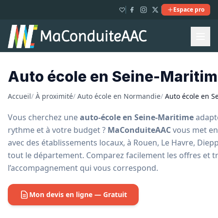
Espace pro
Auto école en Seine-Maritim
Accueil
/
À proximité
/
Auto école en Normandie
/
Auto école en S
Vous cherchez une
auto-école en Seine-Maritime
adapté
rythme et à votre budget ?
MaConduiteAAC
vous met en 
avec des établissements locaux, à Rouen, Le Havre, Diep
tout le département. Comparez facilement les offres et t
l’accompagnement qui vous correspond.
Mon devis en ligne — Gratuit