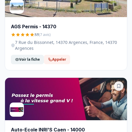
AGS Permis - 14370
5/5
(7 avis)
7 Rue du Bissonnet, 14370 Argences, France, 14370
Argences
Voir la fiche
Appeler
Auto-Ecole INRI'S Caen - 14000