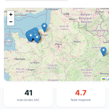
+
−
Le
41
4.7
Auto-écoles AAC
Note moyenne