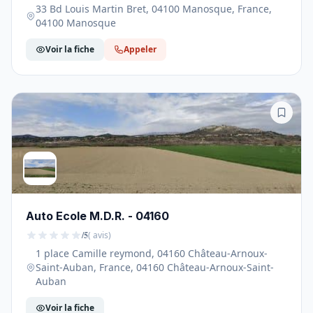
33 Bd Louis Martin Bret, 04100 Manosque, France,
04100 Manosque
Voir la fiche
Appeler
Auto Ecole M.D.R. - 04160
/5
( avis)
1 place Camille reymond, 04160 Château-Arnoux-
Saint-Auban, France, 04160 Château-Arnoux-Saint-
Auban
Voir la fiche