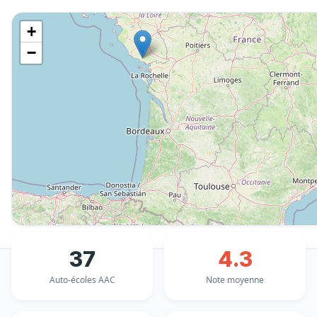
+
−
37
4.3
Auto-écoles AAC
Note moyenne