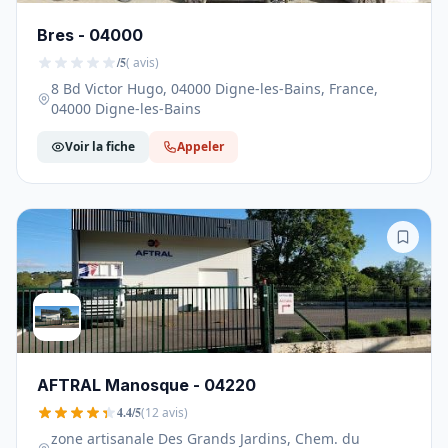
Bres - 04000
/5
( avis)
8 Bd Victor Hugo, 04000 Digne-les-Bains, France,
04000 Digne-les-Bains
Voir la fiche
Appeler
AFTRAL Manosque - 04220
4.4/5
(12 avis)
zone artisanale Des Grands Jardins, Chem. du