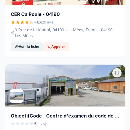
CER Ca Roule - 04190
4.4/5
(29 avis)
9 Rue de L Hôpital, 04190 Les Mées, France, 04190
Les Mées
Voir la fiche
Appeler
ObjectifCode - Centre d'examen du code de la
route Peyruis - 04310
/5
( avis)