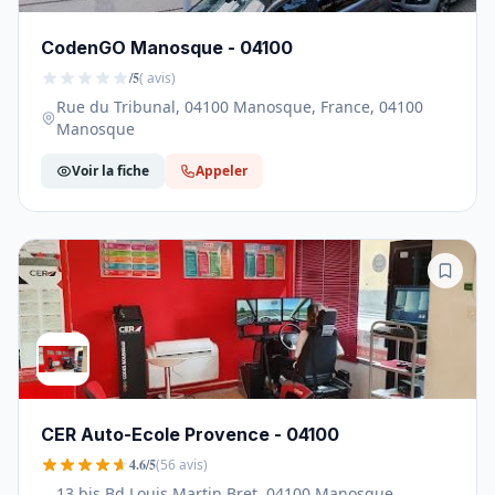
CodenGO Manosque - 04100
/5
( avis)
Rue du Tribunal, 04100 Manosque, France, 04100
Manosque
Voir la fiche
Appeler
CER Auto-Ecole Provence - 04100
4.6/5
(56 avis)
13 bis Bd Louis Martin Bret, 04100 Manosque,