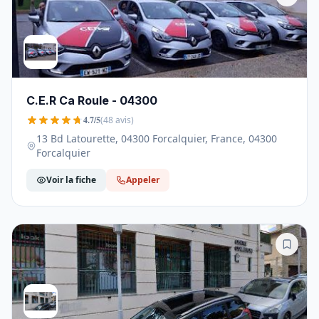
C.E.R Ca Roule - 04300
4.7/5
(48 avis)
13 Bd Latourette, 04300 Forcalquier, France, 04300
Forcalquier
Voir la fiche
Appeler