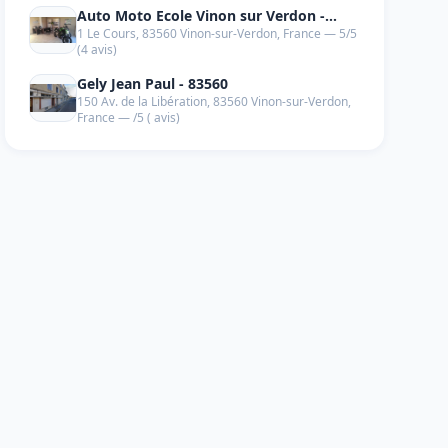
Auto Moto Ecole Vinon sur Verdon -
1 Le Cours, 83560 Vinon-sur-Verdon, France — 5/5
83560
(4 avis)
Gely Jean Paul - 83560
150 Av. de la Libération, 83560 Vinon-sur-Verdon,
France — /5 ( avis)