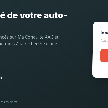
té de votre auto-
Ins
encés sur Ma Conduite AAC et
Aucu
ue mois à la recherche d'une
he
ents couverts