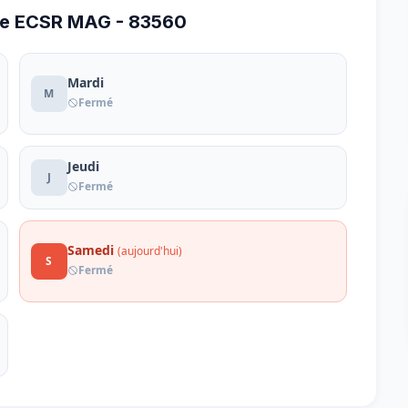
ole ECSR MAG - 83560
Mardi
M
Fermé
Jeudi
J
Fermé
Samedi
(aujourd'hui)
S
Fermé