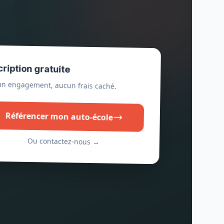
cription gratuite
n engagement, aucun frais caché.
Référencer mon auto-école
Ou contactez-nous →