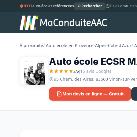
9337
auto-écoles référencées
Rechercher
Devis gratuit en
À proximité
/
Auto école en Provence-Alpes-Côte-d'Azur
/
A
Auto école ECSR M
5/5
(16 avis Google)
95 Chem. des Aires, 83560 Vinon-sur-Ve
Mon devis en ligne — Gratuit