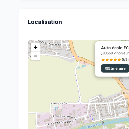
Localisation
+
Auto école E
, 83560 Vinon-su
−
5/5
Itinéraire