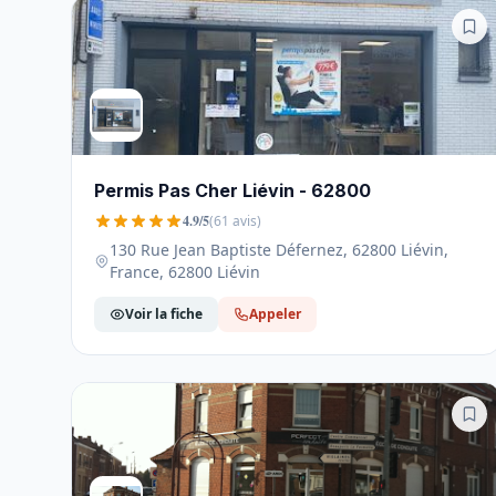
Permis Pas Cher Liévin - 62800
4.9/5
(61 avis)
130 Rue Jean Baptiste Défernez, 62800 Liévin,
France, 62800 Liévin
Voir la fiche
Appeler