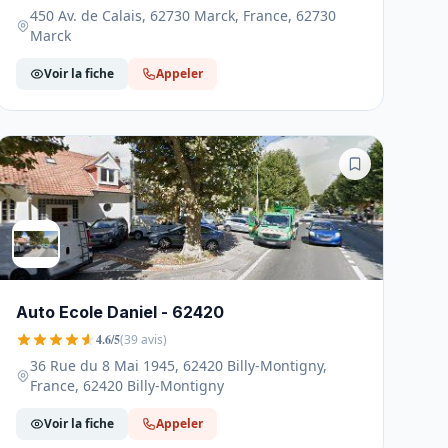
450 Av. de Calais, 62730 Marck, France, 62730
Marck
Voir la fiche
Appeler
Auto Ecole Daniel - 62420
4.6/5
(39 avis)
36 Rue du 8 Mai 1945, 62420 Billy-Montigny,
France, 62420 Billy-Montigny
Voir la fiche
Appeler