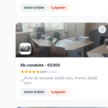
Voir la fiche
Appeler
Kb conduite - 62300
4.8/5
(62 avis)
35 Av. de Varsovie, 62300 Lens, France, 62300
Lens
Voir la fiche
Appeler