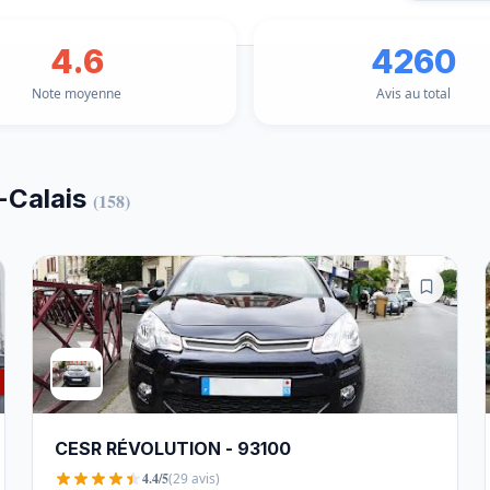
4.6
4260
Note moyenne
Avis au total
-Calais
(158)
CESR RÉVOLUTION - 93100
4.4/5
(29 avis)