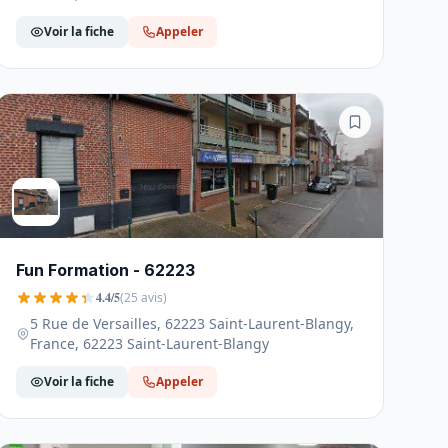
Voir la fiche
Appeler
Fun Formation - 62223
4.4/5
(25 avis)
5 Rue de Versailles, 62223 Saint-Laurent-Blangy,
France, 62223 Saint-Laurent-Blangy
Voir la fiche
Appeler