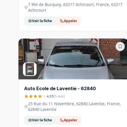
7 Rte de Bucquoy, 62217 Achicourt, France, 62217
Achicourt
Voir la fiche
Appeler
Auto Ecole de Laventie - 62840
4.2/5
(5 avis)
25 Rue du 11 Novembre, 62840 Laventie, France,
62840 Laventie
Voir la fiche
Appeler