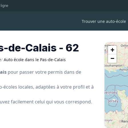
 ligne
Trouver une auto-école
s-de-Calais - 62
+
−
e
/
Auto école dans le Pas-de-Calais
ais
pour passer votre permis dans de
coles locales, adaptées à votre profil et à
uvez facilement celui qui vous correspond.