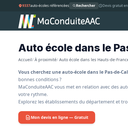
9337
auto-écoles référencées
Rechercher
Devis gratuit en
Auto école dans le Pa
Accueil
/
À proximité
/
Auto école dans les Hauts-de-Franc
Vous cherchez une auto-école dans le Pas-de-Cal
bonnes conditions ?
MaConduiteAAC vous met en relation avec des auto-é
votre rythme.
Explorez les établissements du département et tro
Mon devis en ligne — Gratuit