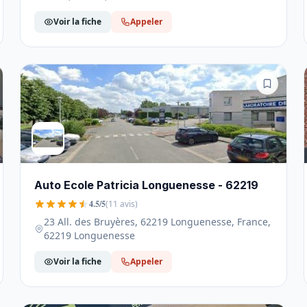
Voir la fiche
Appeler
Auto Ecole Patricia Longuenesse - 62219
4.5/5
(11 avis)
23 All. des Bruyères, 62219 Longuenesse, France,
62219 Longuenesse
Voir la fiche
Appeler