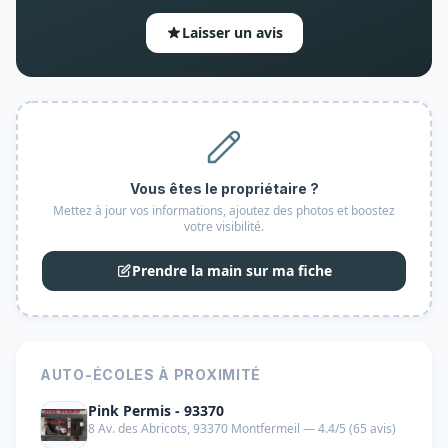
Laisser un avis
Vous êtes le propriétaire ?
Mettez à jour vos informations, ajoutez des photos et boostez
votre visibilité.
Prendre la main sur ma fiche
AUTO-ÉCOLES À PROXIMITÉ
Pink Permis - 93370
8 Av. des Abricots, 93370 Montfermeil — 4.4/5 (65 avis)