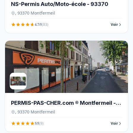
NS-Permis Auto/Moto-école - 93370
, 93370 Montfermeil
4.7/5
(83)
Voir
PERMIS-PAS-CHER.com ® Montfermeil -
93370
, 93370 Montfermeil
5/5
(9)
Voir