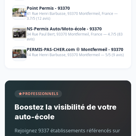
Point Permis - 93370
41 Rue Henri Barbusse, 93370 Montfermeil, France —
3.7/5 (12 avis)
NS-Permis Auto/Moto-école - 93370
34 Rue Paul Bert, 93370 Montfermeil, France — 4.7/5 (83
avis)
PERMIS-PAS-CHER.com ® Montfermeil - 93370
14 Rue Henri Barbusse, 93370 Montfermeil — 5/5 (9 avis)
PROFESSIONNELS
Boostez la visibilité de votre
auto-école
Rejoignez 9337 établissements référencés sur