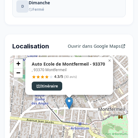
Dimanche
D
Fermé
Localisation
Ouvrir dans Google Maps
×
+
Auto Ecole de Montfermeil - 93370
, 93370 Montfermeil
−
4.3/5
(30 avis)
Itinéraire