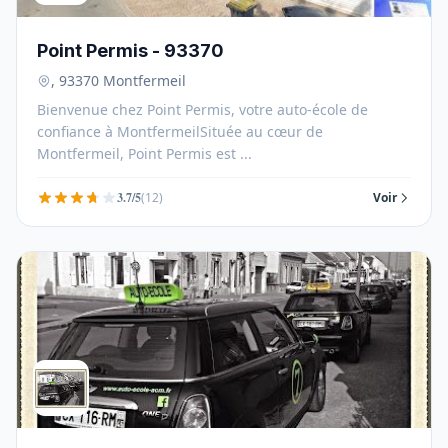
Point Permis - 93370
, 93370 Montfermeil
Bienvenue chez Point Permis, votre auto-école de
confiance à MontfermeilSituée au cœur de
Montfermeil, Point Permis est ...
3.7/5
(12)
Voir