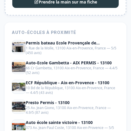
Prendre la main sur ma fiche
AUTO-ÉCOLES À PROXIMITÉ
Permis bateau Ecole Provençale de
1 Rue de la Molle, 13100 Aix-en-Provence, France — 5/5
Navigation"" - 13100
(450 avis)
Auto-Ecole Gambetta - AIX PERMIS - 13100
66 Cr Gambetta, 13100 Aix-en-Provence, France — 4.4/5
(52 avis)
ECF République - Aix-en-Provence - 13100
10 Bd de la République, 13100 Aix-en-Provence, France
— 4.4/5 (43 avis)
Presto Permis - 13100
25 Av. Jean Giono, 13100 Aix-en-Provence, France —
4.9/5 (87 avis)
Auto école sainte victoire - 13100
373 Av. Jean-Paul Coste, 13100 Aix-en-Provence — 5/5