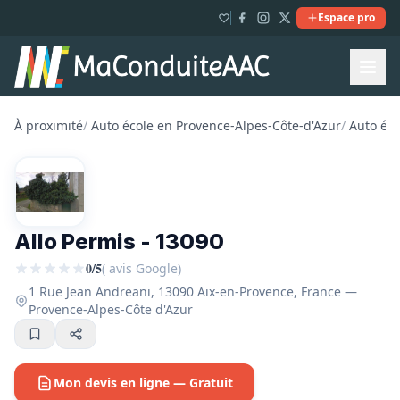
Espace pro
À proximité
/
Auto école en Provence-Alpes-Côte-d'Azur
/
Auto éc
Allo Permis - 13090
0/5
( avis Google)
1 Rue Jean Andreani, 13090 Aix-en-Provence, France —
Provence-Alpes-Côte d'Azur
Mon devis en ligne — Gratuit