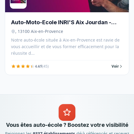
Auto-Moto-Ecole INRI'S Aix Jourdan -
13100
, 13100 Aix-en-Provence
Notre auto-école située à Aix-en-Provence est ravie de
vous accueillir et de vous former efficacement pour la
réussite d...
4.4/5
(45)
Voir
Vous êtes auto-école ? Boostez votre visibilité
Rejoignez les
9337 établissements
déjà référencés et recevez