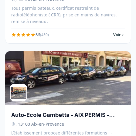
Tous permis bateaux, certificat restreint de
radiotéléphoniste ( CRR), prise en mains de navires,
remise à niveaux .
5/5
(450)
Voir
Auto-Ecole Gambetta - AIX PERMIS -
13100
, 13100 Aix-en-Provence
L’établissement propose différentes formations : -