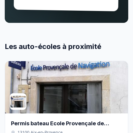
Les auto-écoles à proximité
Permis bateau Ecole Provençale de
Navigation"" - 13100
, 13100 Aix-en-Provence