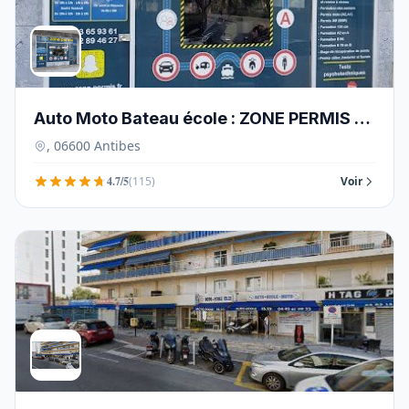
Auto Moto Bateau école : ZONE PERMIS -
06600
, 06600 Antibes
4.7/5
(115)
Voir