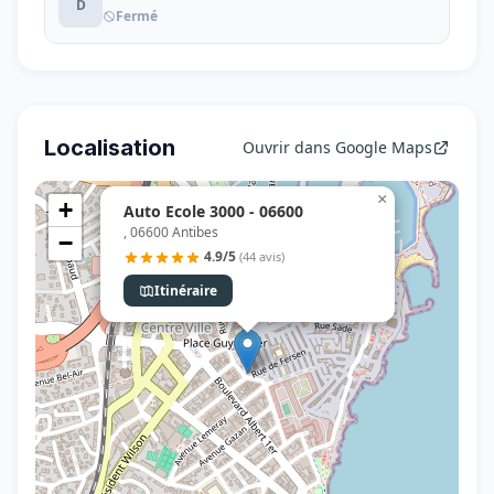
D
Fermé
Localisation
Ouvrir dans Google Maps
×
+
Auto Ecole 3000 - 06600
, 06600 Antibes
−
4.9/5
(44 avis)
Itinéraire