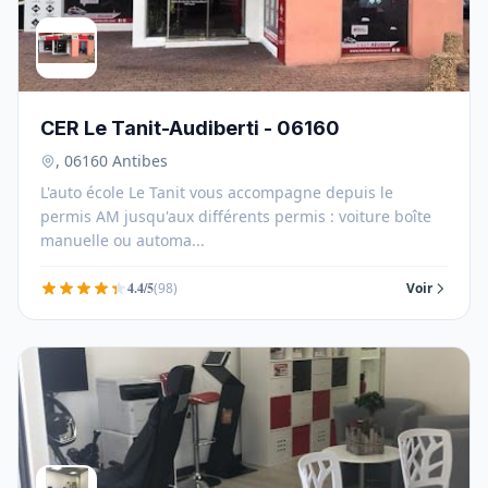
CER Le Tanit-Audiberti - 06160
, 06160 Antibes
L'auto école Le Tanit vous accompagne depuis le
permis AM jusqu'aux différents permis : voiture boîte
manuelle ou automa...
4.4/5
(98)
Voir