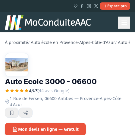
Espace pro
À proximité
/
Auto école en Provence-Alpes-Côte-d'Azur
/
Auto éco
Auto Ecole 3000 - 06600
4,9/5
(44 avis Google)
1 Rue de Fersen, 06600 Antibes — Provence-Alpes-Côte
d'Azur
Mon devis en ligne — Gratuit