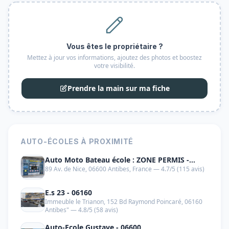
Vous êtes le propriétaire ?
Mettez à jour vos informations, ajoutez des photos et boostez
votre visibilité.
Prendre la main sur ma fiche
AUTO-ÉCOLES À PROXIMITÉ
Auto Moto Bateau école : ZONE PERMIS -
89 Av. de Nice, 06600 Antibes, France — 4.7/5 (115 avis)
06600
E.s 23 - 06160
Immeuble le Trianon, 152 Bd Raymond Poincaré, 06160
Antibes" — 4.8/5 (58 avis)
Auto-Ecole Gustave - 06600