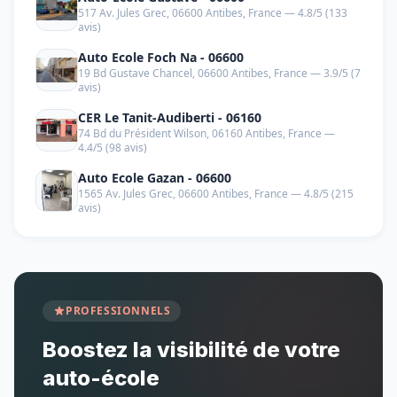
517 Av. Jules Grec, 06600 Antibes, France — 4.8/5 (133
avis)
Auto Ecole Foch Na - 06600
19 Bd Gustave Chancel, 06600 Antibes, France — 3.9/5 (7
avis)
CER Le Tanit-Audiberti - 06160
74 Bd du Président Wilson, 06160 Antibes, France —
4.4/5 (98 avis)
Auto Ecole Gazan - 06600
1565 Av. Jules Grec, 06600 Antibes, France — 4.8/5 (215
avis)
PROFESSIONNELS
Boostez la visibilité de votre
auto-école