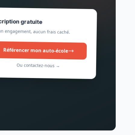
cription gratuite
n engagement, aucun frais caché.
Référencer mon auto-école
Ou contactez-nous →