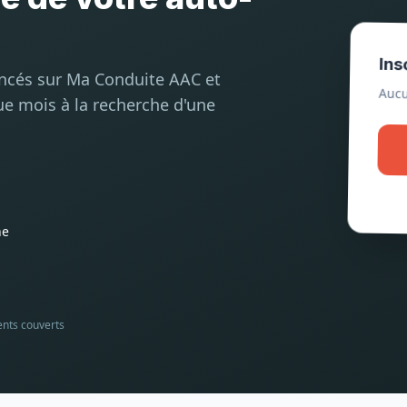
Ins
encés sur Ma Conduite AAC et
Aucu
ue mois à la recherche d'une
he
ents couverts