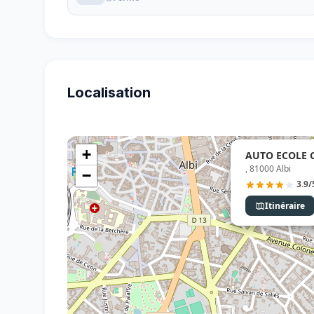
Localisation
+
AUTO ECOLE C
, 81000 Albi
−
3.9/
Itinéraire