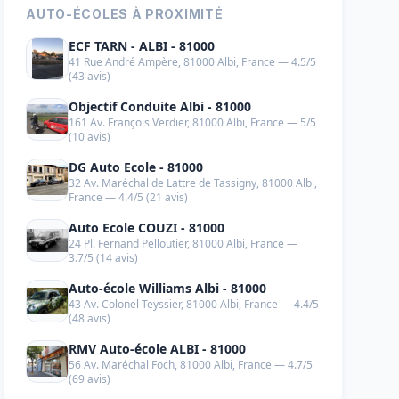
AUTO-ÉCOLES À PROXIMITÉ
ECF TARN - ALBI - 81000
41 Rue André Ampère, 81000 Albi, France — 4.5/5
(43 avis)
Objectif Conduite Albi - 81000
161 Av. François Verdier, 81000 Albi, France — 5/5
(10 avis)
DG Auto Ecole - 81000
32 Av. Maréchal de Lattre de Tassigny, 81000 Albi,
France — 4.4/5 (21 avis)
Auto Ecole COUZI - 81000
24 Pl. Fernand Pelloutier, 81000 Albi, France —
3.7/5 (14 avis)
Auto-école Williams Albi - 81000
43 Av. Colonel Teyssier, 81000 Albi, France — 4.4/5
(48 avis)
RMV Auto-école ALBI - 81000
56 Av. Maréchal Foch, 81000 Albi, France — 4.7/5
(69 avis)