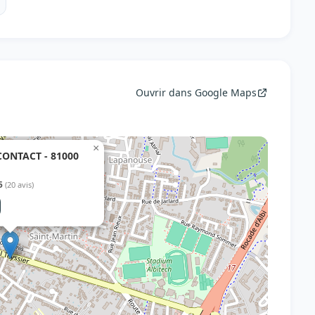
Ouvrir dans Google Maps
×
ONTACT - 81000
5
(20 avis)