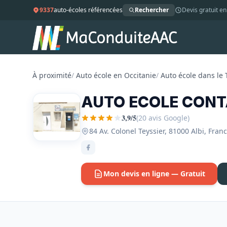
9337
auto-écoles référencées
Rechercher
Devis gratuit en
À proximité
/
Auto école en Occitanie
/
Auto école dans le 
AUTO ECOLE CONT
3,9/5
(20 avis Google)
84 Av. Colonel Teyssier, 81000 Albi, Fra
Mon devis en ligne — Gratuit