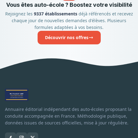
Vous êtes auto-école ? Boostez votre visibilité
Rejoignez les
9337 établissements
déjà référencés et recevez
chaque jour de nouvelles demandes d'élèves. Plusieurs
formules adaptées à vos besoins.
Découvrir nos offres
Annuaire éditorial indépendant des auto-écoles proposant la
conduite accompagnée en France. Méthodologie publique,
données issues de sources officielles, mise à jour régulière.