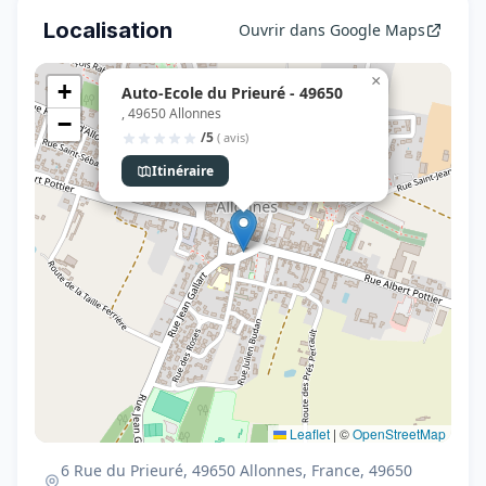
Localisation
Ouvrir dans Google Maps
×
+
Auto-Ecole du Prieuré - 49650
, 49650 Allonnes
−
/5
( avis)
Itinéraire
Leaflet
|
©
OpenStreetMap
6 Rue du Prieuré, 49650 Allonnes, France, 49650