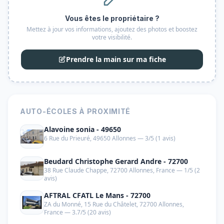
Vous êtes le propriétaire ?
Mettez à jour vos informations, ajoutez des photos et boostez
votre visibilité.
Prendre la main sur ma fiche
AUTO-ÉCOLES À PROXIMITÉ
Alavoine sonia - 49650
6 Rue du Prieuré, 49650 Allonnes — 3/5 (1 avis)
Beudard Christophe Gerard Andre - 72700
38 Rue Claude Chappe, 72700 Allonnes, France — 1/5 (2
avis)
AFTRAL CFATL Le Mans - 72700
ZA du Monné, 15 Rue du Châtelet, 72700 Allonnes,
France — 3.7/5 (20 avis)