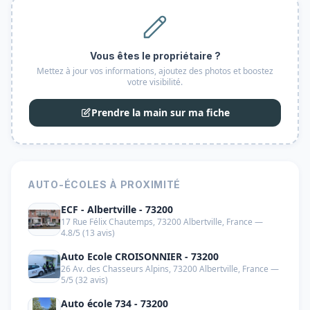
Vous êtes le propriétaire ?
Mettez à jour vos informations, ajoutez des photos et boostez
votre visibilité.
Prendre la main sur ma fiche
AUTO-ÉCOLES À PROXIMITÉ
ECF - Albertville - 73200
17 Rue Félix Chautemps, 73200 Albertville, France —
4.8/5 (13 avis)
Auto Ecole CROISONNIER - 73200
26 Av. des Chasseurs Alpins, 73200 Albertville, France —
5/5 (32 avis)
Auto école 734 - 73200