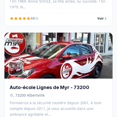
• En 1969, Annie SOULÉ, sa fille aînée, lui succède. • En
1979, N...
5/5
(9)
Voir
Auto-école Lignes de Myr - 73200
, 73200 Albertville
Formatrice à la sécurité routière depuis 2001, à mon
compte depuis 2011, je vous accueille dans une
ambiance agréable et...