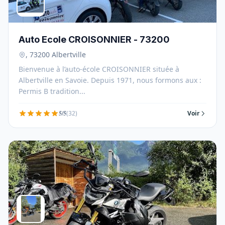
Auto Ecole CROISONNIER - 73200
, 73200 Albertville
Bienvenue à l’auto-école CROISONNIER située à
Albertville en Savoie. Depuis 1971, nous formons aux :
Permis B tradition...
5/5
(32)
Voir