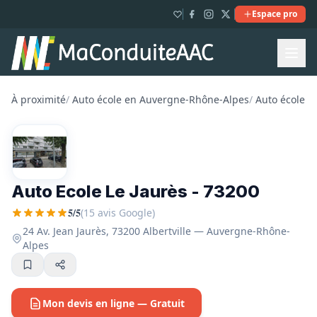
Espace pro
À proximité
/
Auto école en Auvergne-Rhône-Alpes
/
Auto école e
Auto Ecole Le Jaurès - 73200
5/5
(15 avis Google)
24 Av. Jean Jaurès, 73200 Albertville — Auvergne-Rhône-
Alpes
Mon devis en ligne — Gratuit