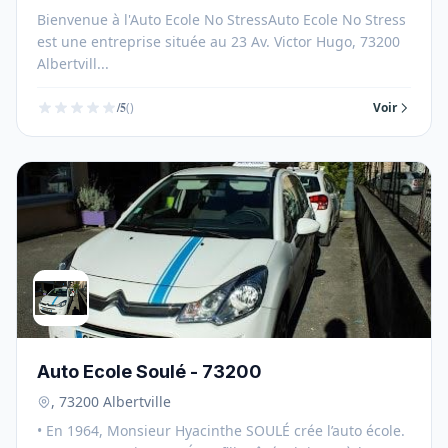
Bienvenue à l'Auto Ecole No StressAuto Ecole No Stress
est une entreprise située au 23 Av. Victor Hugo, 73200
Albertvill...
/5
()
Voir
Auto Ecole Soulé - 73200
, 73200 Albertville
• En 1964, Monsieur Hyacinthe SOULÉ crée l’auto école.