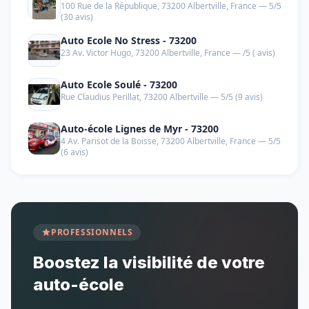
100 Rue de la République, 73200 Albertville, France — 5/5
(30 avis)
Auto Ecole No Stress - 73200
23 Av. Victor Hugo, 73200 Albertville, France — /5 ( avis)
Auto Ecole Soulé - 73200
Rue Claudius Perillat, 73200 Albertville — 5/5 (9 avis)
Auto-école Lignes de Myr - 73200
4 Av. Parisot de la Boisse, 73200 Albertville, France — 5/5
(6 avis)
PROFESSIONNELS
Boostez la visibilité de votre
auto-école