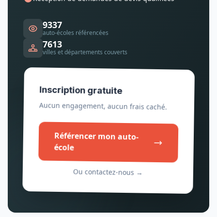
9337
auto-écoles référencées
7613
villes et départements couverts
Inscription gratuite
Aucun engagement, aucun frais caché.
Référencer mon auto-
école
Ou contactez-nous →