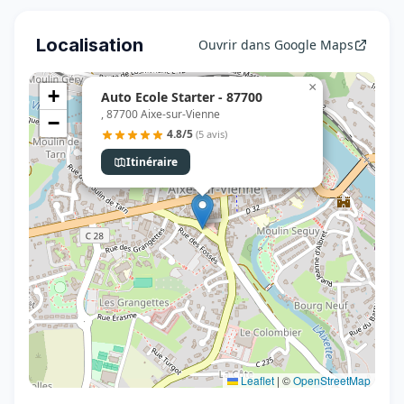
Localisation
Ouvrir dans Google Maps
×
+
Auto Ecole Starter - 87700
, 87700 Aixe-sur-Vienne
−
4.8/5
(5 avis)
Itinéraire
Leaflet
|
©
OpenStreetMap