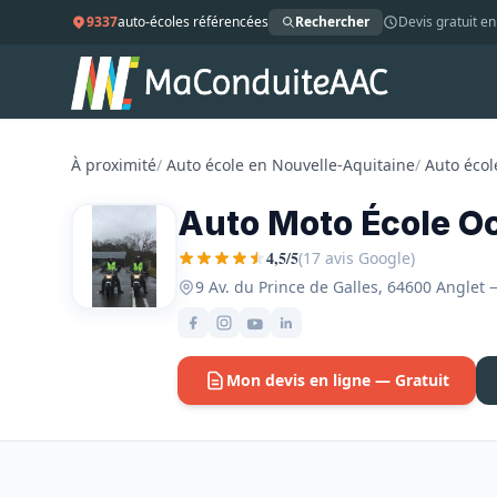
9337
auto-écoles référencées
Rechercher
Devis gratuit en
À proximité
/
Auto école en Nouvelle-Aquitaine
/
Auto écol
Auto Moto École O
4,5/5
(17 avis Google)
9 Av. du Prince de Galles, 64600 Anglet
Mon devis en ligne — Gratuit