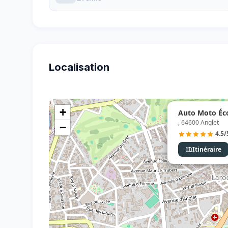
Localisation
+
Auto Moto Éco
, 64600 Anglet
−
4.5/
Itinéraire