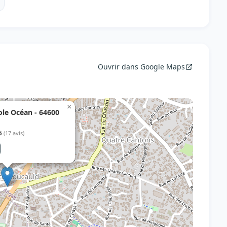
Ouvrir dans Google Maps
×
le Océan - 64600
5
(17 avis)