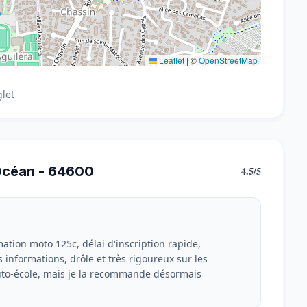
Leaflet
|
©
OpenStreetMap
glet
Océan - 64600
4.5/5
ation moto 125c, délai d'inscription rapide,
informations, drôle et très rigoureux sur les
auto-école, mais je la recommande désormais