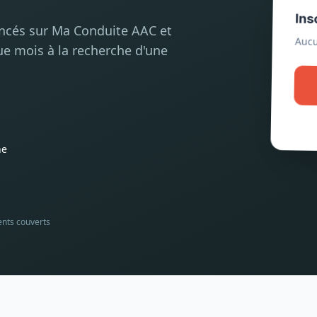
Ins
encés sur Ma Conduite AAC et
Aucu
ue mois à la recherche d'une
he
ents couverts