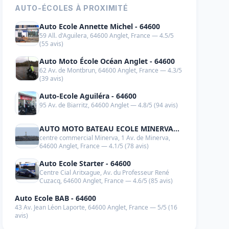
AUTO-ÉCOLES À PROXIMITÉ
Auto Ecole Annette Michel - 64600
59 All. d'Aguilera, 64600 Anglet, France — 4.5/5
(55 avis)
Auto Moto École Océan Anglet - 64600
62 Av. de Montbrun, 64600 Anglet, France — 4.3/5
(39 avis)
Auto-Ecole Aguiléra - 64600
95 Av. de Biarritz, 64600 Anglet — 4.8/5 (94 avis)
AUTO MOTO BATEAU ECOLE MINERVA
centre commercial Minerva, 1 Av. de Minerva,
jfcconduite - 64600
64600 Anglet, France — 4.1/5 (78 avis)
Auto Ecole Starter - 64600
Centre Cial Aritxague, Av. du Professeur René
Cuzacq, 64600 Anglet, France — 4.6/5 (85 avis)
Auto Ecole BAB - 64600
43 Av. Jean Léon Laporte, 64600 Anglet, France — 5/5 (16
avis)