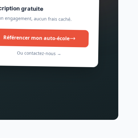
cription gratuite
n engagement, aucun frais caché.
Référencer mon auto-école
Ou contactez-nous →