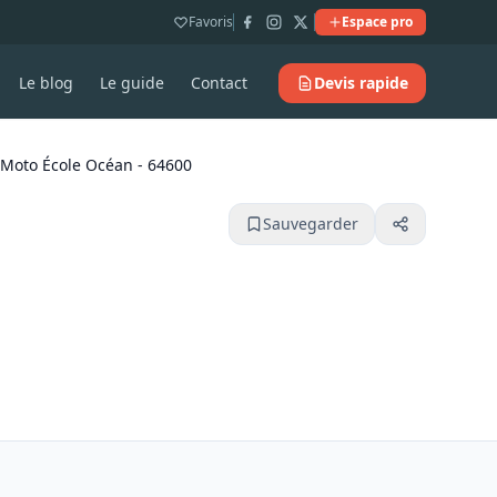
Favoris
Espace pro
Le blog
Le guide
Contact
Devis rapide
 Moto École Océan - 64600
Sauvegarder