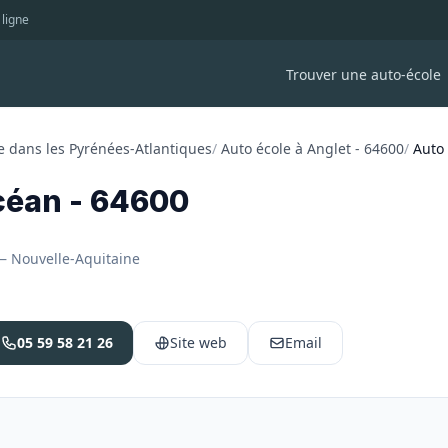
 ligne
Trouver une auto-école
e dans les Pyrénées-Atlantiques
/
Auto école à Anglet - 64600
/
Auto
céan - 64600
 — Nouvelle-Aquitaine
05 59 58 21 26
Site web
Email