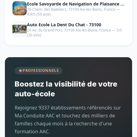
Ecole Savoyarde de Navigation de Plaisance -
39 Chem. des Bateliers, 73100 Aix-les-Bains, France —
ESNP Lou Bateau Ecole - 73100
4.9/5 (59 avis)
Auto Ecole La Dent Du Chat - 73100
26 Av. du Grand Port, 73100 Aix-les-Bains, France — 5/5
(20 avis)
PROFESSIONNELS
Boostez la visibilité de votre
auto-école
Rejoignez 9337 établissements référencés sur
Ma Conduite AAC et touchez des milliers de
familles chaque mois à la recherche d'une
formation AAC.