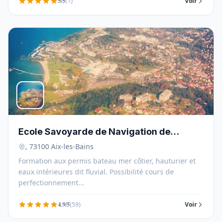
5/5
(1)
Voir
Ecole Savoyarde de Navigation de
Plaisance - ESNP Lou Bateau Ecole -
, 73100 Aix-les-Bains
73100
Formation aux permis bateau mer côtier, hauturier et
eaux intérieures dit fluvial. Possibilité cours de
perfectionnement...
4.9/5
(59)
Voir