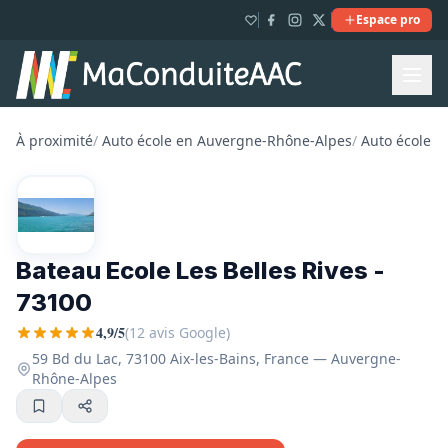
Espace pro
À proximité
/
Auto école en Auvergne-Rhône-Alpes
/
Auto école e
Bateau Ecole Les Belles Rives -
73100
4,9/5
(12 avis Google)
59 Bd du Lac, 73100 Aix-les-Bains, France — Auvergne-
Rhône-Alpes