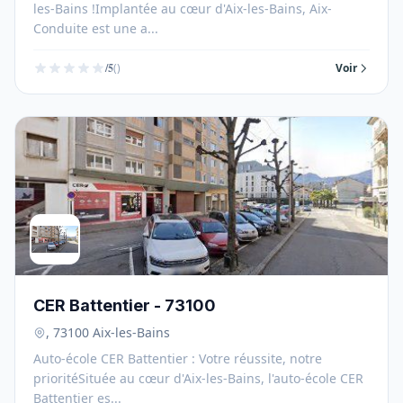
les-Bains !Implantée au cœur d'Aix-les-Bains, Aix-
Conduite est une a...
/5
()
Voir
CER Battentier - 73100
, 73100 Aix-les-Bains
Auto-école CER Battentier : Votre réussite, notre
prioritéSituée au cœur d'Aix-les-Bains, l'auto-école CER
Battentier es...