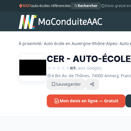
9337
auto-écoles référencées
Rechercher
Devis gratuit en
À proximité
/
Auto école en Auvergne-Rhône-Alpes
/
Auto 
CER - AUTO-ÉCOLE
0/5
( avis Google)
4 Bis Av. de Thônes, 74000 Annecy, Fr
Sauvegarder
Mon devis en ligne — Gratuit