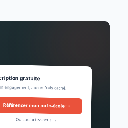
cription gratuite
n engagement, aucun frais caché.
Référencer mon auto-école
Ou contactez-nous →