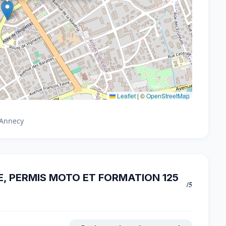
Leaflet
|
©
OpenStreetMap
 Annecy
E, PERMIS MOTO ET FORMATION 125
/5