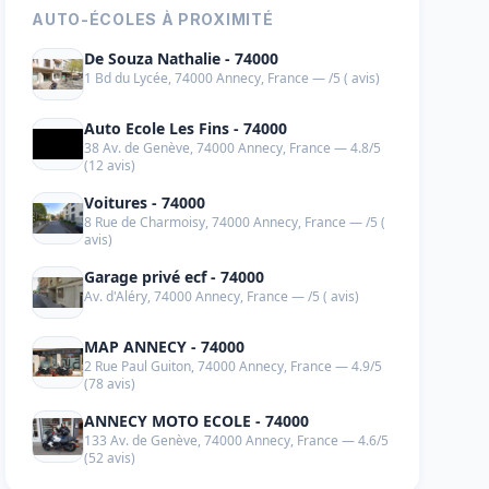
AUTO-ÉCOLES À PROXIMITÉ
De Souza Nathalie - 74000
1 Bd du Lycée, 74000 Annecy, France — /5 ( avis)
Auto Ecole Les Fins - 74000
38 Av. de Genève, 74000 Annecy, France — 4.8/5
(12 avis)
Voitures - 74000
8 Rue de Charmoisy, 74000 Annecy, France — /5 (
avis)
Garage privé ecf - 74000
Av. d'Aléry, 74000 Annecy, France — /5 ( avis)
MAP ANNECY - 74000
2 Rue Paul Guiton, 74000 Annecy, France — 4.9/5
(78 avis)
ANNECY MOTO ECOLE - 74000
133 Av. de Genève, 74000 Annecy, France — 4.6/5
(52 avis)