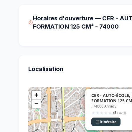
Horaires d'ouverture — CER - A
FORMATION 125 CM³ - 74000
Localisation
+
CER - AUTO-ÉCOLE,
FORMATION 125 CM³
−
, 74000 Annecy
/5
( avis)
Itinéraire