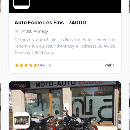
Auto Ecole Les Fins - 74000
, 74000 Annecy
Découvrez Auto Ecole Les Fins, un établissement de
renom situé au cœur d'Annecy, à l'adresse 38 Av. de
Genève, 74000 Ann...
4.8/5
(12)
Voir