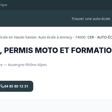
 ligne
Trouver une auto-école
école en Haute-Savoie
/
Auto école à Annecy - 74000
/
CER - AUTO-É
, PERMIS MOTO ET FORMATION
ance — Auvergne-Rhône-Alpes
04 85 80 12 31