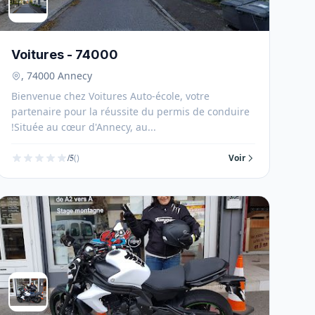
Voitures - 74000
, 74000 Annecy
Bienvenue chez Voitures Auto-école, votre
partenaire pour la réussite du permis de conduire
!Située au cœur d'Annecy, au...
/5
()
Voir