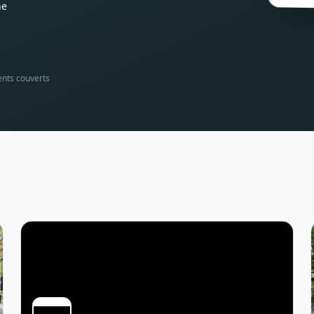
he
ents couverts