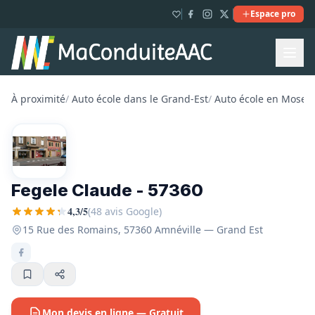
Espace pro
À proximité
/
Auto école dans le Grand-Est
/
Auto école en Mosell
Fegele Claude - 57360
4,3/5
(48 avis Google)
15 Rue des Romains, 57360 Amnéville — Grand Est
Mon devis en ligne — Gratuit