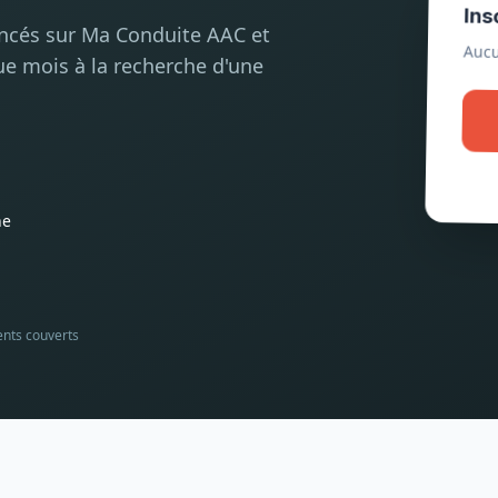
Ins
encés sur Ma Conduite AAC et
Aucu
ue mois à la recherche d'une
he
ents couverts