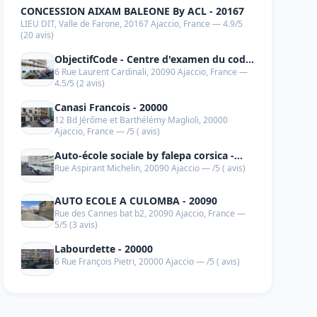
CONCESSION AIXAM BALEONE By ACL - 20167
LIEU DIT, Valle de Farone, 20167 Ajaccio, France — 4.9/5
(20 avis)
ObjectifCode - Centre d'examen du code
6 Rue Laurent Cardinali, 20090 Ajaccio, France —
de la route Ajaccio - 20090
4.5/5 (2 avis)
Canasi Francois - 20000
12 Bd Jérôme et Barthélémy Maglioli, 20000
Ajaccio, France — /5 ( avis)
Auto-école sociale by falepa corsica -
Rue Aspirant Michelin, 20090 Ajaccio — /5 ( avis)
20090
AUTO ECOLE A CULOMBA - 20090
Rue des Cannes bat b2, 20090 Ajaccio, France —
5/5 (3 avis)
Labourdette - 20000
6 Rue François Pietri, 20000 Ajaccio — /5 ( avis)