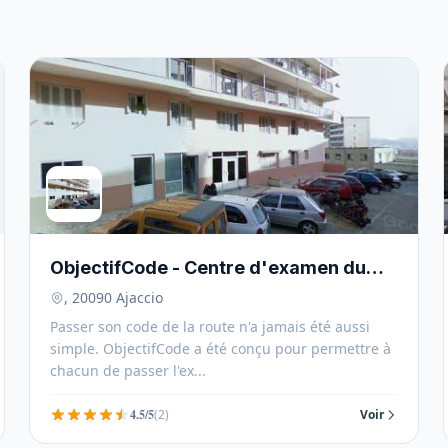
ObjectifCode - Centre d'examen du
code de la route Ajaccio - 20090
, 20090 Ajaccio
Passer son code de la route n'a jamais été aussi
simple. ObjectifCode a été conçu pour permettre à
chacun de passer l'ex...
4.5/5
(2)
Voir