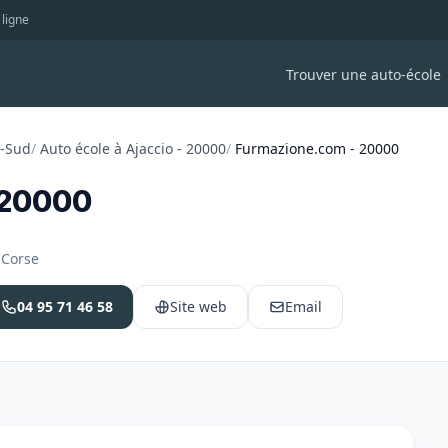
 ligne
Trouver une auto-école
u-Sud
/
Auto école à Ajaccio - 20000
/
Furmazione.com - 20000
 20000
 Corse
04 95 71 46 58
Site web
Email