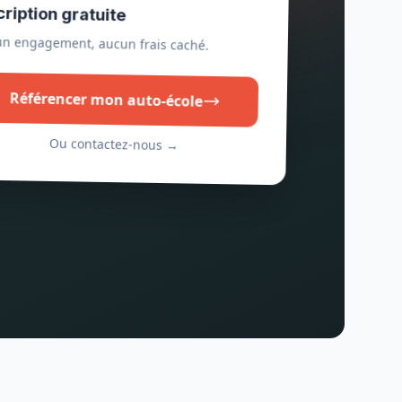
cription gratuite
n engagement, aucun frais caché.
Référencer mon auto-école
Ou contactez-nous →