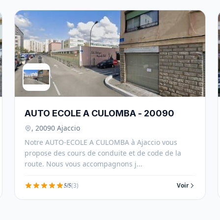
AUTO ECOLE A CULOMBA - 20090
, 20090 Ajaccio
Notre AUTO-ECOLE A CULOMBA à Ajaccio vous
propose des cours de conduite et de code de la
route. Nous vous accompagnons j...
5/5
(3)
Voir