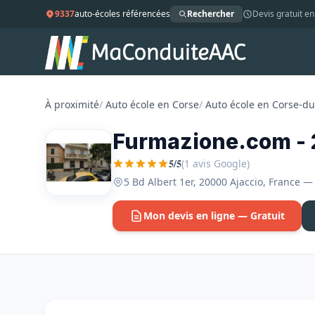
9337
auto-écoles référencées
Rechercher
Devis gratuit en
À proximité
/
Auto école en Corse
/
Auto école en Corse-d
Furmazione.com -
5/5
(1 avis Google)
5 Bd Albert 1er, 20000 Ajaccio, France —
Mon devis en ligne — Gratuit