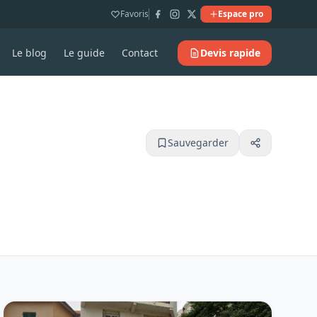
Favoris
Espace pro
Le blog
Le guide
Contact
Devis rapide
Sauvegarder