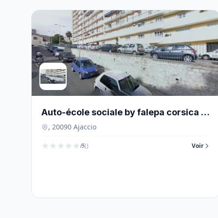
Auto-école sociale by falepa corsica -
20090
, 20090 Ajaccio
/5
()
Voir