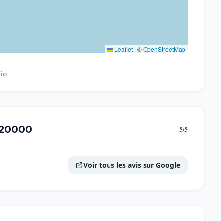
Leaflet
|
©
OpenStreetMap
cio
 20000
5/5
Voir tous les avis sur Google