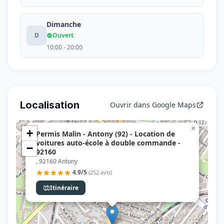
Dimanche
D
Ouvert
10:00 - 20:00
Localisation
Ouvrir dans Google Maps
×
+
Permis Malin - Antony (92) - Location de
voitures auto-école à double commande -
−
92160
, 92160 Antony
4.9/5
(252 avis)
Itinéraire