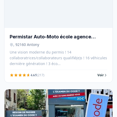
Permistar Auto-Moto école agence
Antony & Carte grise - 92160
, 92160 Antony
Une vision moderne du permis ! 14
collaboratrices/collaborateurs qualifié(e)s ! 16 véhicules
dernière génération ! 3 éco...
4.6/5
(217)
Voir