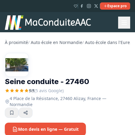
Espace pro
À proximité
/
Auto école en Normandie
/
Auto école dans l'Eure
/
A
Seine conduite - 27460
5/5
(5 avis Google)
4 Place de la Résistance, 27460 Alizay, France —
Normandie
Mon devis en ligne — Gratuit