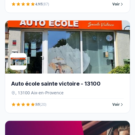
4.9/5
(87)
Voir
Auto école sainte victoire - 13100
, 13100 Aix-en-Provence
5/5
(20)
Voir