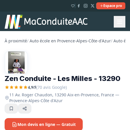
Espace pro
À proximité
/
Auto école en Provence-Alpes-Côte-d'Azur
/
Auto éc
Zen Conduite - Les Milles - 13290
4,9/5
(70 avis Google)
11 Av. Roger Chaudon, 13290 Aix-en-Provence, France —
Provence-Alpes-Côte d'Azur
Mon devis en ligne — Gratuit