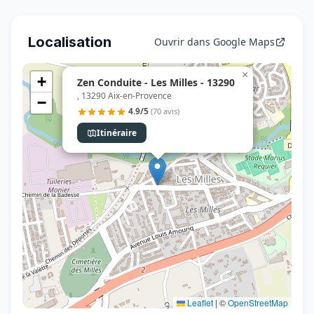
Localisation
Ouvrir dans Google Maps
×
+
Zen Conduite - Les Milles - 13290
, 13290 Aix-en-Provence
−
4.9/5
(70 avis)
Itinéraire
Leaflet
|
©
OpenStreetMap