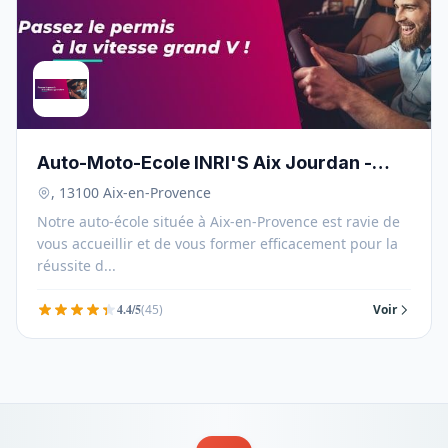
Auto-Moto-Ecole INRI'S Aix Jourdan -
13100
, 13100 Aix-en-Provence
Notre auto-école située à Aix-en-Provence est ravie de
vous accueillir et de vous former efficacement pour la
réussite d...
4.4/5
(45)
Voir