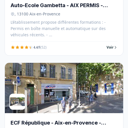
Auto-Ecole Gambetta - AIX PERMIS -
13100
, 13100 Aix-en-Provence
L’établissement propose différentes formations : -
Permis en boîte manuelle et automatique sur des
véhicules récents. - ...
4.4/5
(52)
Voir
ECF République - Aix-en-Provence -