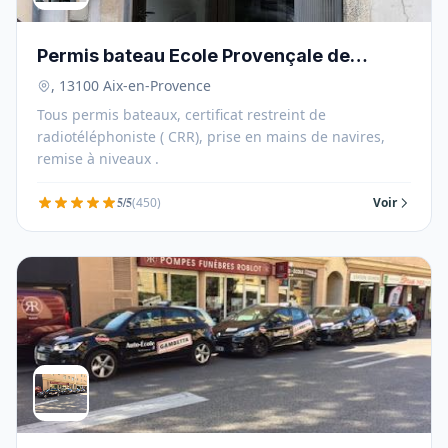
Permis bateau Ecole Provençale de
Navigation"" - 13100
, 13100 Aix-en-Provence
Tous permis bateaux, certificat restreint de
radiotéléphoniste ( CRR), prise en mains de navires,
remise à niveaux .
5/5
(450)
Voir