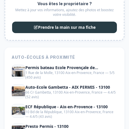
Vous êtes le propriétaire ?
Mettez à jour vos informations, ajoutez des photos et boostez
votre visibilité.
Prendre la main sur ma fiche
AUTO-ÉCOLES À PROXIMITÉ
Permis bateau Ecole Provençale de
1 Rue de la Molle, 13100 Aix-en-Provence, France — 5/5
Navigation"" - 13100
(450 avis)
Auto-Ecole Gambetta - AIX PERMIS - 13100
66 Cr Gambetta, 13100 Aix-en-Provence, France — 4.4/5
(52 avis)
ECF République - Aix-en-Provence - 13100
10 Bd de la République, 13100 Aix-en-Provence, France
— 4.4/5 (43 avis)
Presto Permis - 13100