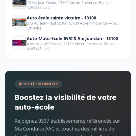
25 Av. Jean Giono, 13100 Aix-en-Provence, France —
4.9/5 (87 avis)
Auto école sainte victoire - 13100
373 Av. Jean-Paul Coste, 13100 Aix-en-Provence — 5/5
(20 avis)
Auto-Moto-Ecole INRI'S Aix Jourdan - 13100
4 Av. Anatole France, 13100 Aix-en-Provence, France —
4.4/5 (45 avis)
PROFESSIONNELS
Boostez la visibilité de votre
auto-école
Rejoignez 9337 établissements référencés sur
Ma Conduite AAC et touchez des milliers de