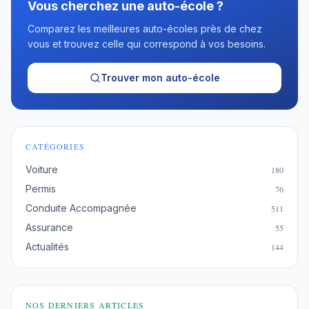
Vous cherchez une auto-école ?
Comparez les meilleures auto-écoles près de chez
vous et trouvez celle qui correspond à vos besoins.
Trouver mon auto-école
CATÉGORIES
Voiture
180
Permis
76
Conduite Accompagnée
511
Assurance
55
Actualités
144
NOS DERNIERS ARTICLES