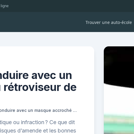
 ligne
Trouver une auto-école
onduire avec un
rétroviseur de
A-t-on le droit de conduire avec un masque accroché au rétroviseur de sa voiture ?
ique ou infraction ? Ce que dit
 risques d’amende et les bonnes