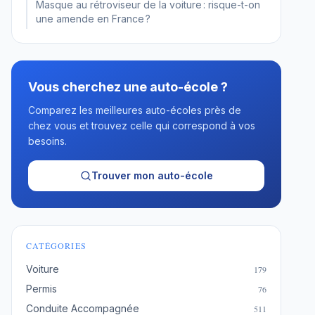
Masque au rétroviseur de la voiture : risque-t-on
une amende en France ?
Vous cherchez une auto-école ?
Comparez les meilleures auto-écoles près de
chez vous et trouvez celle qui correspond à vos
besoins.
Trouver mon auto-école
CATÉGORIES
Voiture
179
Permis
76
Conduite Accompagnée
511