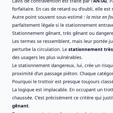
L’avis de contravention est traité par l’
ANTAI
. 
forfaitaire. En cas de retard ou d’oubli, elle es
Autre point souvent sous-estimé :
la mise en fo
parfaitement légale si le stationnement entrav
Stationnement gênant, très gênant ou dangere
Les termes se ressemblent, mais leur portée jur
perturbe la circulation. Le
stationnement trè
des usagers les plus vulnérables.
Le stationnement dangereux, lui, crée un risque 
proximité d’un passage piéton. Chaque catégori
Pourquoi le trottoir est presque toujours class
La logique est implacable. En occupant un trotto
chaussée. C’est précisément ce critère qui justi
gênant
.