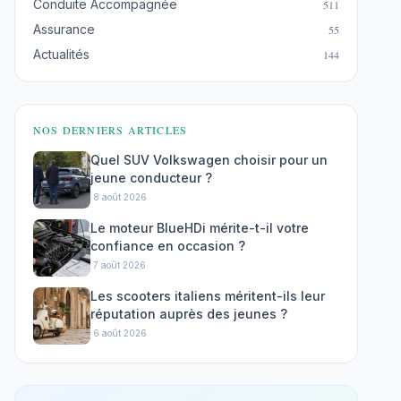
Conduite Accompagnée
511
Assurance
55
Actualités
144
NOS DERNIERS ARTICLES
Quel SUV Volkswagen choisir pour un
jeune conducteur ?
·
8 août 2026
Le moteur BlueHDi mérite-t-il votre
confiance en occasion ?
·
7 août 2026
Les scooters italiens méritent-ils leur
réputation auprès des jeunes ?
·
6 août 2026