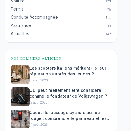
Voiture
179
Permis
76
Conduite Accompagnée
511
Assurance
55
Actualités
142
NOS DERNIERS ARTICLES
Les scooters italiens méritent-ils leur
réputation auprès des jeunes ?
·
6 août 2026
Qui peut réellement être considéré
comme le fondateur de Volkswagen ?
·
5 août 2026
Cédez-le-passage cycliste au feu
rouge : comprendre le panneau et les
règles
·
4 août 2026