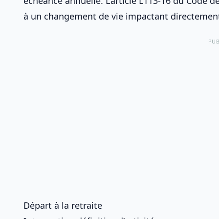
échéance annuelle. L’article L113-16 du Code d
à un changement de vie impactant directement 
PUB
Départ à la retraite