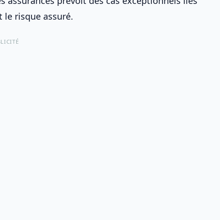
es assurances prévoit des cas exceptionnels liés
le risque assuré.
LICITÉ