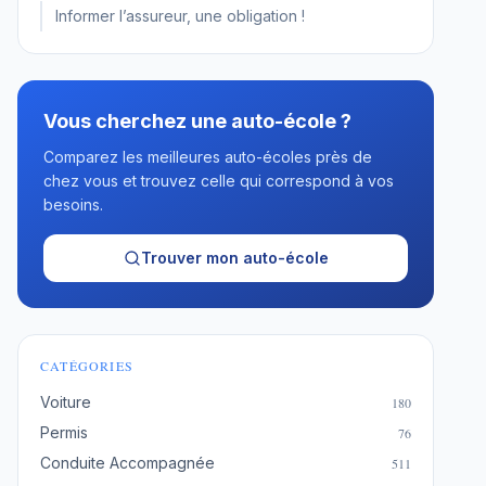
Informer l’assureur, une obligation !
Vous cherchez une auto-école ?
Comparez les meilleures auto-écoles près de
chez vous et trouvez celle qui correspond à vos
besoins.
Trouver mon auto-école
CATÉGORIES
Voiture
180
Permis
76
Conduite Accompagnée
511