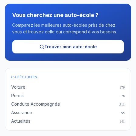
Vous cherchez une auto-école ?
Comparez les meilleures auto-écoles près de chez
vous et trouvez celle qui correspond à vos besoins.
Trouver mon auto-école
CATÉGORIES
Voiture
179
Permis
76
Conduite Accompagnée
511
Assurance
55
Actualités
141