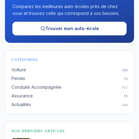
Comparez les meilleures auto-écoles près de chez
vous et trouvez celle qui correspond à vos besoins.
Trouver mon auto-école
CATÉGORIES
Voiture
180
Permis
76
Conduite Accompagnée
511
Assurance
55
Actualités
144
NOS DERNIERS ARTICLES