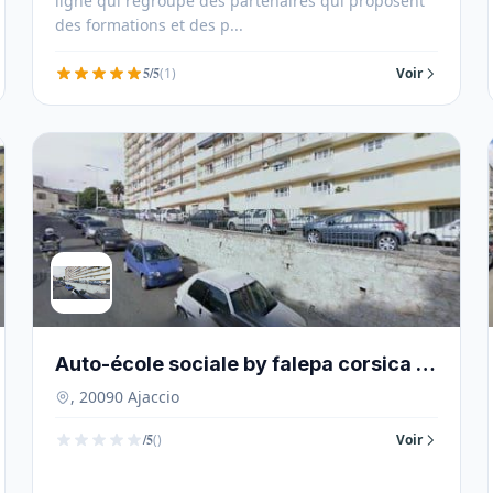
ligne qui regroupe des partenaires qui proposent
des formations et des p...
5/5
(1)
Voir
Auto-école sociale by falepa corsica -
20090
, 20090 Ajaccio
/5
()
Voir