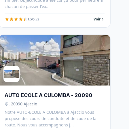
simple. ObjectifCode a été conçu pour permettre à
chacun de passer l'ex...
4.5/5
(2)
Voir
AUTO ECOLE A CULOMBA - 20090
, 20090 Ajaccio
Notre AUTO-ECOLE A CULOMBA à Ajaccio vous
propose des cours de conduite et de code de la
route. Nous vous accompagnons j...