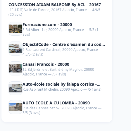
CONCESSION AIXAM BALEONE By ACL - 20167
LIEU DIT, Valle de Farone, 20167 Ajaccio, France — 4.9/5
(20 avis)
Furmazione.com - 20000
5 Bd Albert 1er, 20000 Ajaccio, France — 5/5 (1
avis)
ObjectifCode - Centre d'examen du code
6 Rue Laurent Cardinali, 20090 Ajaccio, France —
de la route Ajaccio - 20090
4.5/5 (2 avis)
Canasi Francois - 20000
12 Bd Jérôme et Barthélémy Maglioli, 20000
Ajaccio, France — /5 ( avis)
Auto-école sociale by falepa corsica -
Rue Aspirant Michelin, 20090 Ajaccio — /5 ( avis)
20090
AUTO ECOLE A CULOMBA - 20090
Rue des Cannes bat b2, 20090 Ajaccio, France —
5/5 (3 avis)