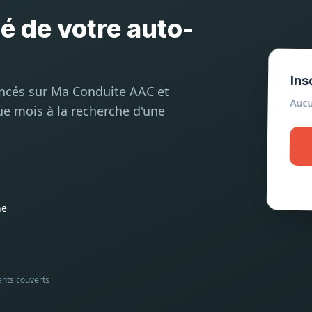
té de votre auto-
Ins
encés sur Ma Conduite AAC et
Aucu
ue mois à la recherche d'une
he
ents couverts