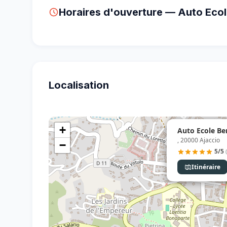
Horaires d'ouverture — Auto Eco
Localisation
+
Auto Ecole Be
, 20000 Ajaccio
−
5/5
Itinéraire