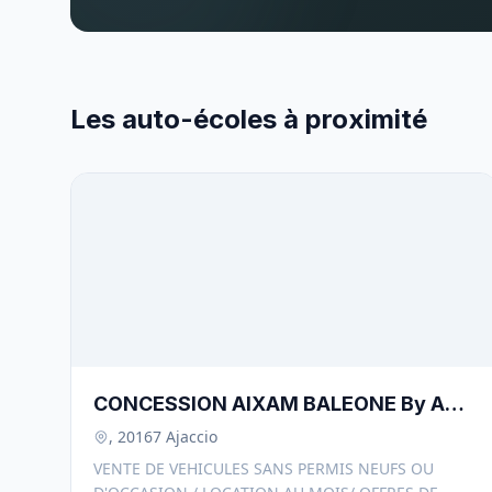
Les auto-écoles à proximité
CONCESSION AIXAM BALEONE By ACL
- 20167
, 20167 Ajaccio
VENTE DE VEHICULES SANS PERMIS NEUFS OU