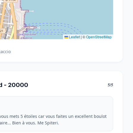
Leaflet
|
©
OpenStreetMap
jaccio
d - 20000
5/5
vous mets 5 étoiles car vous faites un excellent boulot
aire... Bien à vous. Me Spiteri.