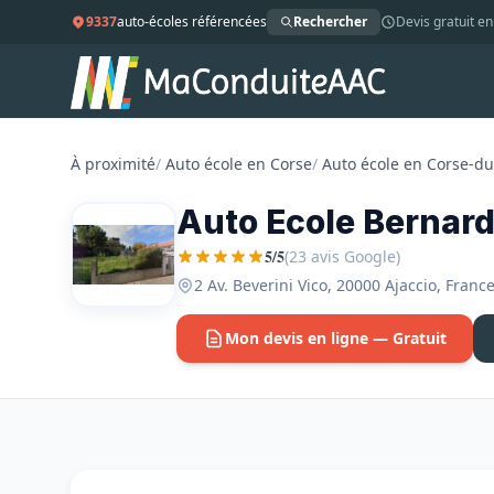
9337
auto-écoles référencées
Rechercher
Devis gratuit en
À proximité
/
Auto école en Corse
/
Auto école en Corse-d
Auto Ecole Bernard
5/5
(23 avis Google)
2 Av. Beverini Vico, 20000 Ajaccio, Fran
Mon devis en ligne — Gratuit