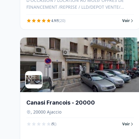
D'OCCASION / LOCATION AU MOIS/ OFFRES DE
FINANCEMENT /REPRISE / LLD/DEPOT VENTE/...
4.9/5
(20)
Voir
Canasi Francois - 20000
, 20000 Ajaccio
/5
()
Voir