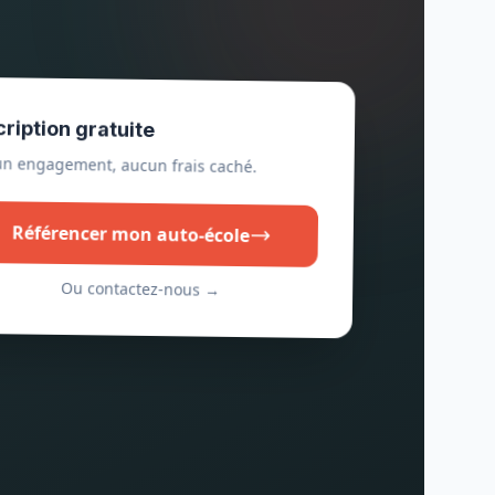
cription gratuite
n engagement, aucun frais caché.
Référencer mon auto-école
Ou contactez-nous →