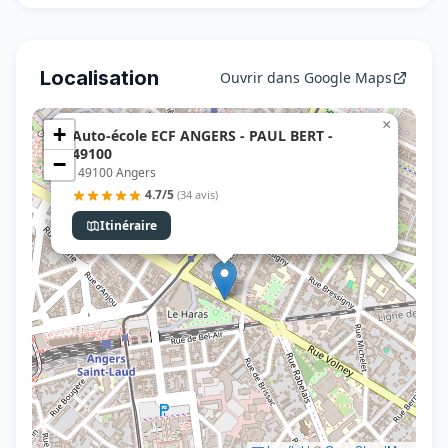
Localisation
Ouvrir dans Google Maps
×
+
Auto-école ECF ANGERS - PAUL BERT -
49100
−
, 49100 Angers
4.7/5
(34 avis)
Itinéraire