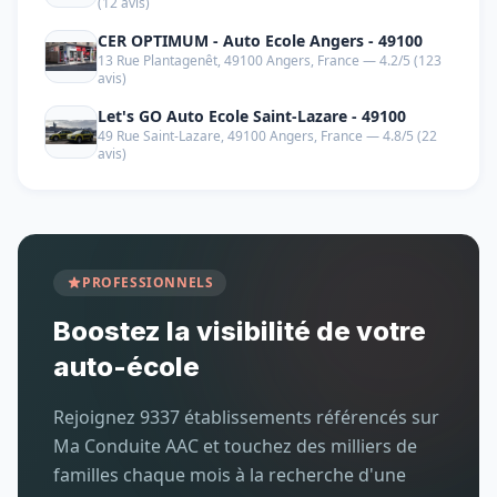
(12 avis)
CER OPTIMUM - Auto Ecole Angers - 49100
13 Rue Plantagenêt, 49100 Angers, France — 4.2/5 (123
avis)
Let's GO Auto Ecole Saint-Lazare - 49100
49 Rue Saint-Lazare, 49100 Angers, France — 4.8/5 (22
avis)
PROFESSIONNELS
Boostez la visibilité de votre
auto-école
Rejoignez 9337 établissements référencés sur
Ma Conduite AAC et touchez des milliers de
familles chaque mois à la recherche d'une