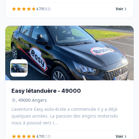
4.7/5
(83)
Voir
Easy létanduère - 49000
, 49000 Angers
L'aventure Easy auto-école a commencée il y a déjà
quelques années. La passion des engins motorisés
nous à poussé vers l...
4.7/5
(12)
Voir