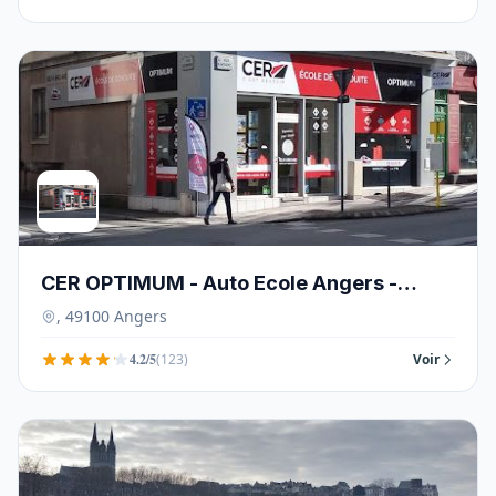
CER OPTIMUM - Auto Ecole Angers -
49100
, 49100 Angers
4.2/5
(123)
Voir