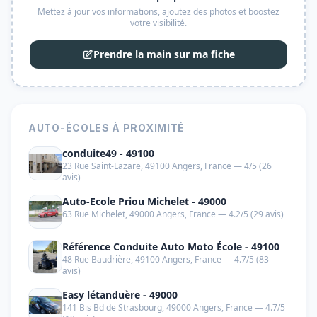
Mettez à jour vos informations, ajoutez des photos et boostez
votre visibilité.
Prendre la main sur ma fiche
AUTO-ÉCOLES À PROXIMITÉ
conduite49 - 49100
23 Rue Saint-Lazare, 49100 Angers, France — 4/5 (26
avis)
Auto-Ecole Priou Michelet - 49000
63 Rue Michelet, 49000 Angers, France — 4.2/5 (29 avis)
Référence Conduite Auto Moto École - 49100
48 Rue Baudrière, 49100 Angers, France — 4.7/5 (83
avis)
Easy létanduère - 49000
141 Bis Bd de Strasbourg, 49000 Angers, France — 4.7/5