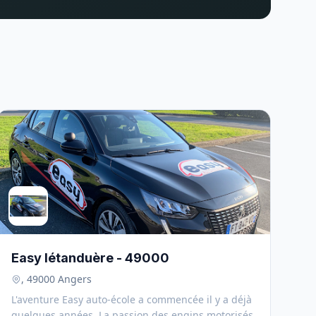
Easy létanduère - 49000
, 49000 Angers
L'aventure Easy auto-école a commencée il y a déjà
quelques années. La passion des engins motorisés