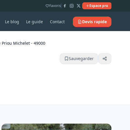
Favoris
Espace pro
Le blog
Le guide
Contact
Devis rapide
 Priou Michelet - 49000
Sauvegarder