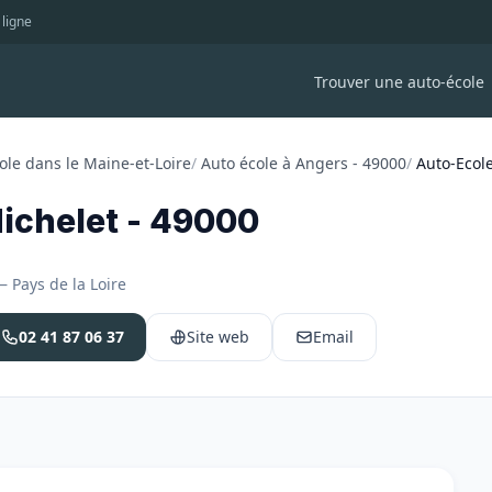
 ligne
Trouver une auto-école
ole dans le Maine-et-Loire
/
Auto école à Angers - 49000
/
Auto-Ecole
ichelet - 49000
 Pays de la Loire
02 41 87 06 37
Site web
Email