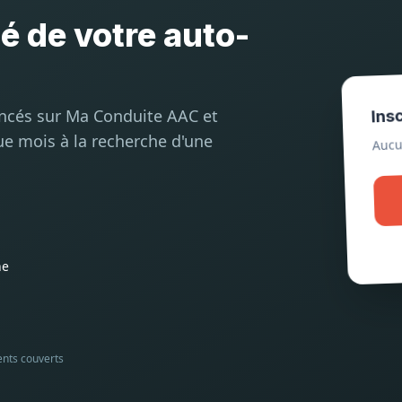
té de votre auto-
Ins
encés sur Ma Conduite AAC et
Aucu
ue mois à la recherche d'une
he
ents couverts