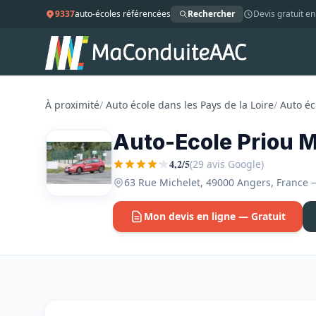
9337
auto-écoles référencées
Rechercher
Devis gratuit en
À proximité
/
Auto école dans les Pays de la Loire
/
Auto éc
Auto-Ecole Priou M
4,2/5
(29 avis Google)
63 Rue Michelet, 49000 Angers, France —
Mon devis en ligne — Gratuit