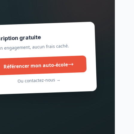
cription gratuite
n engagement, aucun frais caché.
Référencer mon auto-école
Ou contactez-nous →