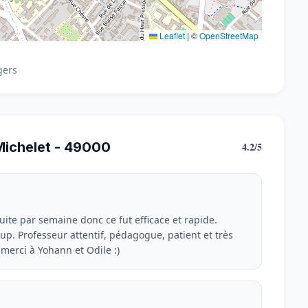
Leaflet
|
©
OpenStreetMap
gers
Michelet - 49000
4.2/5
uite par semaine donc ce fut efficace et rapide.
up. Professeur attentif, pédagogue, patient et très
merci à Yohann et Odile :)