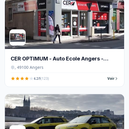
CER OPTIMUM - Auto Ecole Angers -
49100
, 49100 Angers
4.2/5
(123)
Voir