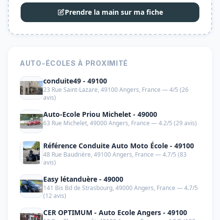
Prendre la main sur ma fiche
AUTO-ÉCOLES À PROXIMITÉ
conduite49 - 49100
23 Rue Saint-Lazare, 49100 Angers, France — 4/5 (26
avis)
Auto-Ecole Priou Michelet - 49000
63 Rue Michelet, 49000 Angers, France — 4.2/5 (29 avis)
Référence Conduite Auto Moto École - 49100
48 Rue Baudrière, 49100 Angers, France — 4.7/5 (83
avis)
Easy létanduère - 49000
141 Bis Bd de Strasbourg, 49000 Angers, France — 4.7/5
(12 avis)
CER OPTIMUM - Auto Ecole Angers - 49100