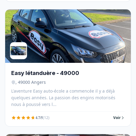
Easy létanduère - 49000
, 49000 Angers
L'aventure Easy auto-école a commencée il y a déjà
quelques années. La passion des engins motorisés
nous à poussé vers l...
4.7/5
(12)
Voir