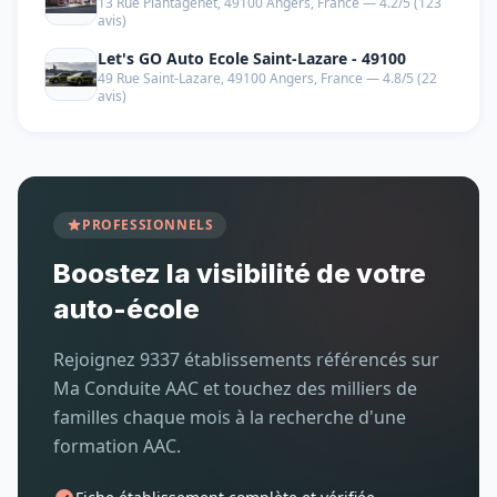
13 Rue Plantagenêt, 49100 Angers, France — 4.2/5 (123
avis)
Let's GO Auto Ecole Saint-Lazare - 49100
49 Rue Saint-Lazare, 49100 Angers, France — 4.8/5 (22
avis)
PROFESSIONNELS
Boostez la visibilité de votre
auto-école
Rejoignez 9337 établissements référencés sur
Ma Conduite AAC et touchez des milliers de
familles chaque mois à la recherche d'une
formation AAC.