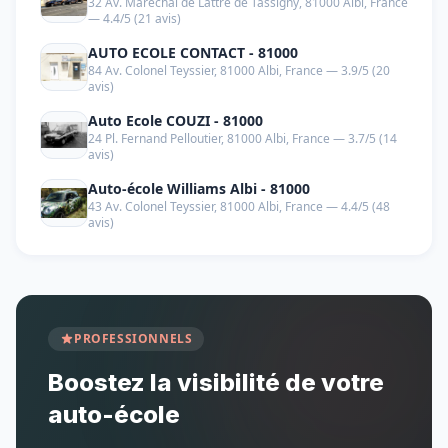
32 Av. Maréchal de Lattre de Tassigny, 81000 Albi, France
— 4.4/5 (21 avis)
AUTO ECOLE CONTACT - 81000
84 Av. Colonel Teyssier, 81000 Albi, France — 3.9/5 (20
avis)
Auto Ecole COUZI - 81000
24 Pl. Fernand Pelloutier, 81000 Albi, France — 3.7/5 (14
avis)
Auto-école Williams Albi - 81000
43 Av. Colonel Teyssier, 81000 Albi, France — 4.4/5 (48
avis)
PROFESSIONNELS
Boostez la visibilité de votre
auto-école