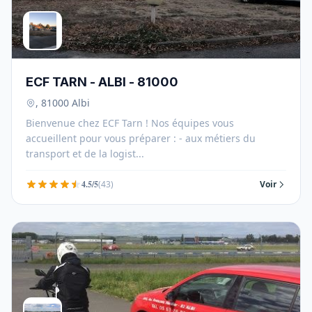
ECF TARN - ALBI - 81000
, 81000 Albi
Bienvenue chez ECF Tarn ! Nos équipes vous
accueillent pour vous préparer : - aux métiers du
transport et de la logist...
4.5/5
(43)
Voir