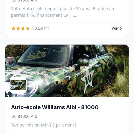
Votre Auto école depuis plus de 50 ans - Eligible au
permis à 1€, financement CPF, ....
3.7/5
(14)
Voir
Auto-école Williams Albi - 81000
, 81000 Albi
Ton permis en MINI à prix mini !