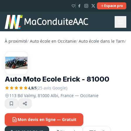
Espace pro
À proximité
/
Auto école en Occitanie
/
Auto école dans le Tarn
/
A
Auto Moto Ecole Erick - 81000
4,8/5
(25 avis Google)
113 Bd Valmy, 81000 Albi, France — Occitanie
Mon devis en ligne — Gratuit