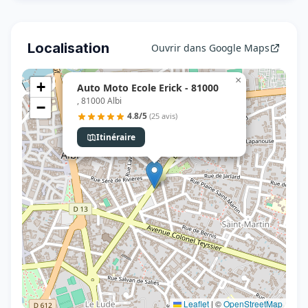
Localisation
Ouvrir dans Google Maps
×
+
Auto Moto Ecole Erick - 81000
, 81000 Albi
−
4.8/5
(25 avis)
Itinéraire
Leaflet
|
©
OpenStreetMap