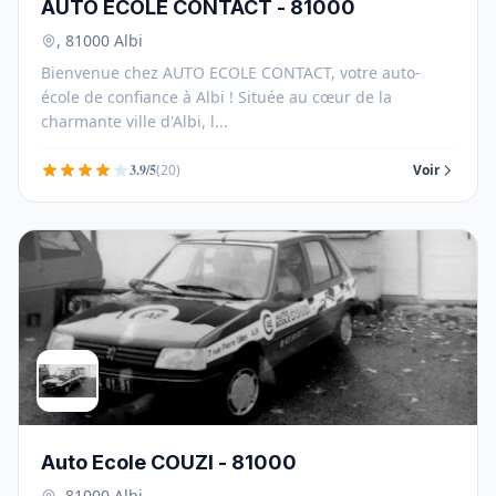
AUTO ECOLE CONTACT - 81000
, 81000 Albi
Bienvenue chez AUTO ECOLE CONTACT, votre auto-
école de confiance à Albi ! Située au cœur de la
charmante ville d'Albi, l...
3.9/5
(20)
Voir
Auto Ecole COUZI - 81000
, 81000 Albi