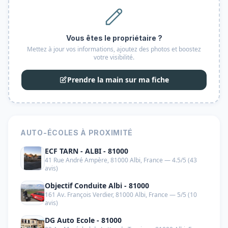
Vous êtes le propriétaire ?
Mettez à jour vos informations, ajoutez des photos et boostez
votre visibilité.
Prendre la main sur ma fiche
AUTO-ÉCOLES À PROXIMITÉ
ECF TARN - ALBI - 81000
41 Rue André Ampère, 81000 Albi, France — 4.5/5 (43
avis)
Objectif Conduite Albi - 81000
161 Av. François Verdier, 81000 Albi, France — 5/5 (10
avis)
DG Auto Ecole - 81000