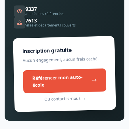
9337
auto-écoles référencées
7613
villes et départements couverts
Inscription gratuite
Aucun engagement, aucun frais caché.
Référencer mon auto-
école
Ou contactez-nous →