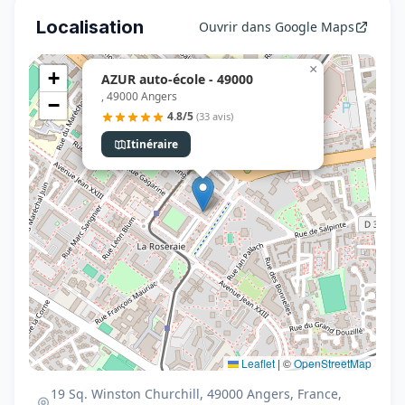
Localisation
Ouvrir dans Google Maps
×
+
AZUR auto-école - 49000
, 49000 Angers
−
4.8/5
(33 avis)
Itinéraire
Leaflet
|
©
OpenStreetMap
19 Sq. Winston Churchill, 49000 Angers, France,