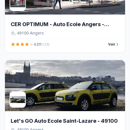
CER OPTIMUM - Auto Ecole Angers -
49100
, 49100 Angers
4.2/5
(123)
Voir
Let's GO Auto Ecole Saint-Lazare - 49100
, 49100 Angers