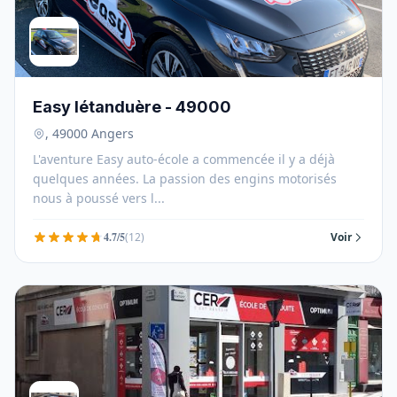
Easy létanduère - 49000
, 49000 Angers
L'aventure Easy auto-école a commencée il y a déjà
quelques années. La passion des engins motorisés
nous à poussé vers l...
4.7/5
(12)
Voir