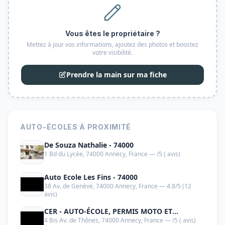
Vous êtes le propriétaire ?
Mettez à jour vos informations, ajoutez des photos et boostez
votre visibilité.
Prendre la main sur ma fiche
AUTO-ÉCOLES À PROXIMITÉ
De Souza Nathalie - 74000
1 Bd du Lycée, 74000 Annecy, France — /5 ( avis)
Auto Ecole Les Fins - 74000
38 Av. de Genève, 74000 Annecy, France — 4.8/5 (12
avis)
CER - AUTO-ÉCOLE, PERMIS MOTO ET
4 Bis Av. de Thônes, 74000 Annecy, France — /5 ( avis)
FORMATION 125 CM³ - 74000