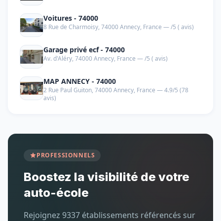
Voitures - 74000
8 Rue de Charmoisy, 74000 Annecy, France — /5 ( avis)
Garage privé ecf - 74000
Av. d'Aléry, 74000 Annecy, France — /5 ( avis)
MAP ANNECY - 74000
2 Rue Paul Guiton, 74000 Annecy, France — 4.9/5 (78
avis)
PROFESSIONNELS
Boostez la visibilité de votre
auto-école
Rejoignez 9337 établissements référencés sur