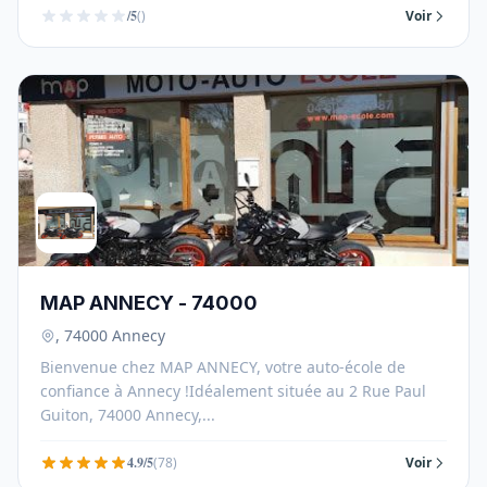
/5
()
Voir
MAP ANNECY - 74000
, 74000 Annecy
Bienvenue chez MAP ANNECY, votre auto-école de
confiance à Annecy !Idéalement située au 2 Rue Paul
Guiton, 74000 Annecy,...
4.9/5
(78)
Voir