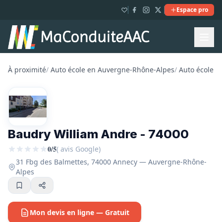
Espace pro
À proximité
/
Auto école en Auvergne-Rhône-Alpes
/
Auto école e
Baudry William Andre - 74000
0/5
( avis Google)
31 Fbg des Balmettes, 74000 Annecy — Auvergne-Rhône-
Alpes
Mon devis en ligne — Gratuit