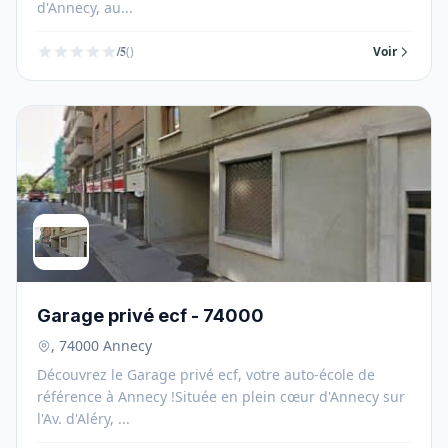
d'Annecy, au...
/5
()
Voir
Garage privé ecf - 74000
, 74000 Annecy
Découvrez le Garage privé ecf, votre auto-école de
référence à Annecy !Située en plein cœur d'Annecy sur
l'Av. d'Aléry, ...