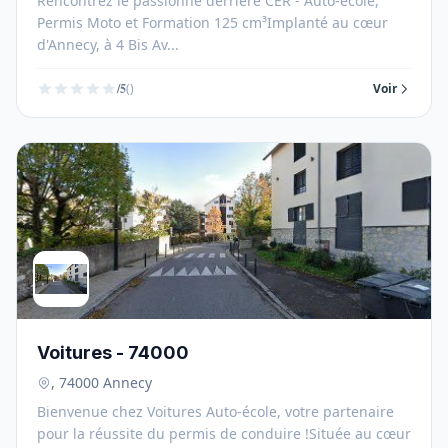
Rencontrez le passionné derrière CER - Auto-école,
Permis Moto et Formation 125 cm³Implanté au cœur
d'Annecy, à 4 Bis Av...
/5
()
Voir
Voitures - 74000
, 74000 Annecy
Bienvenue chez Voitures Auto-école, votre partenaire
pour la réussite du permis de conduire !Située au cœur