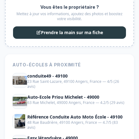
Vous êtes le propriétaire ?
Mettez à jour vos informations, ajoutez des photos et boostez
votre visibilité.
Prendre la main sur ma fiche
AUTO-ÉCOLES À PROXIMITÉ
conduite49 - 49100
23 Rue Saint-Lazare, 49100 Angers, France — 4/5 (26
avis)
Auto-Ecole Priou Michelet - 49000
63 Rue Michelet, 49000 Angers, France — 4.2/5 (29 avis)
Référence Conduite Auto Moto École - 49100
48 Rue Baudrière, 49100 Angers, France — 4.7/5 (83
avis)
Easy létanduère - 49000