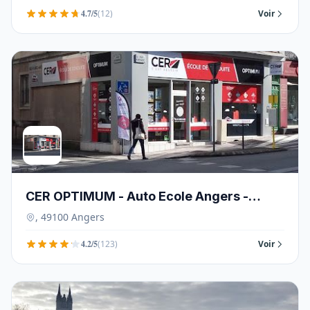
4.7/5
(12)
Voir
CER OPTIMUM - Auto Ecole Angers -
49100
, 49100 Angers
4.2/5
(123)
Voir