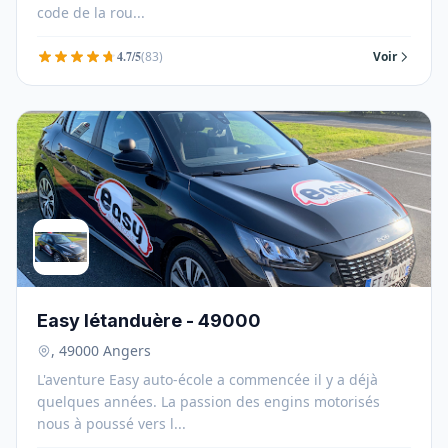
code de la rou...
4.7/5
(83)
Voir
Easy létanduère - 49000
, 49000 Angers
L'aventure Easy auto-école a commencée il y a déjà
quelques années. La passion des engins motorisés
nous à poussé vers l...