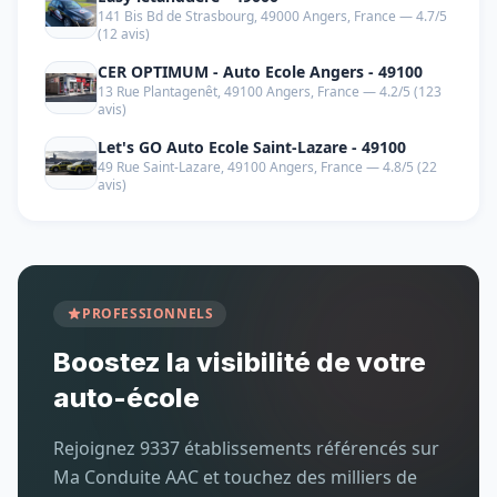
141 Bis Bd de Strasbourg, 49000 Angers, France — 4.7/5
(12 avis)
CER OPTIMUM - Auto Ecole Angers - 49100
13 Rue Plantagenêt, 49100 Angers, France — 4.2/5 (123
avis)
Let's GO Auto Ecole Saint-Lazare - 49100
49 Rue Saint-Lazare, 49100 Angers, France — 4.8/5 (22
avis)
PROFESSIONNELS
Boostez la visibilité de votre
auto-école
Rejoignez 9337 établissements référencés sur
Ma Conduite AAC et touchez des milliers de