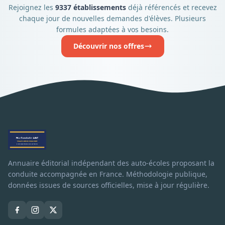
Rejoignez les
9337 établissements
déjà référencés et recevez
chaque jour de nouvelles demandes d'élèves. Plusieurs
formules adaptées à vos besoins.
Découvrir nos offres
Annuaire éditorial indépendant des auto-écoles proposant la
conduite accompagnée en France. Méthodologie publique,
données issues de sources officielles, mise à jour régulière.