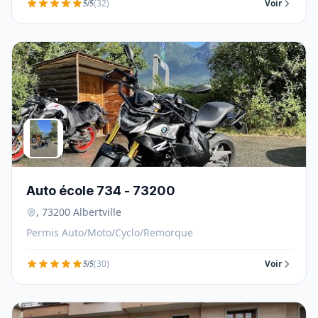
5/5
(32)
Voir
Auto école 734 - 73200
, 73200 Albertville
Permis Auto/Moto/Cyclo/Remorque
5/5
(30)
Voir