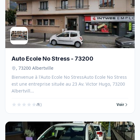
Auto Ecole No Stress - 73200
, 73200 Albertville
Bienvenue à l'Auto Ecole No StressAuto Ecole No Stress
est une entreprise située au 23 Av. Victor Hugo, 73200
Albertvill...
/5
()
Voir