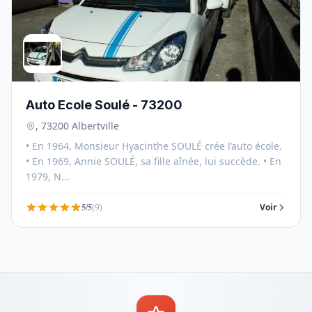
Auto Ecole Soulé - 73200
, 73200 Albertville
• En 1964, Monsieur Hyacinthe SOULÉ crée l’auto école.
• En 1969, Annie SOULÉ, sa fille aînée, lui succède. • En
1979, N...
5/5
(9)
Voir