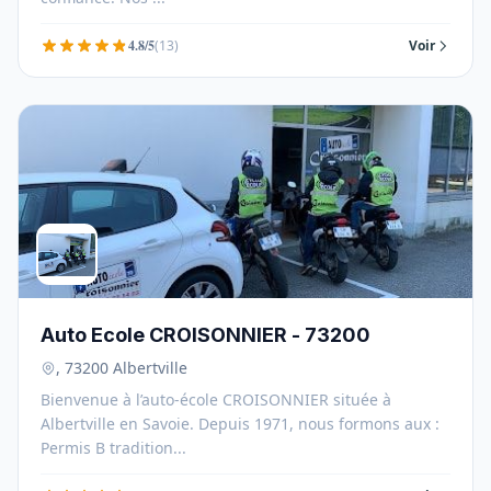
4.8/5
(13)
Voir
Auto Ecole CROISONNIER - 73200
, 73200 Albertville
Bienvenue à l’auto-école CROISONNIER située à
Albertville en Savoie. Depuis 1971, nous formons aux :
Permis B tradition...