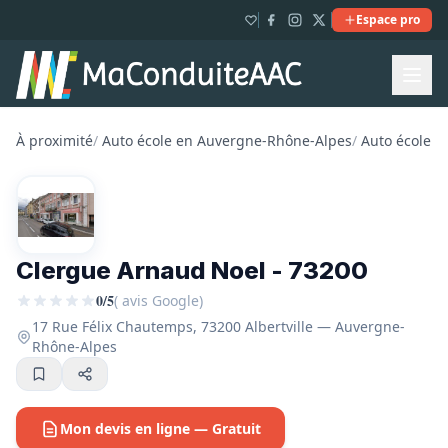
Espace pro
À proximité
/
Auto école en Auvergne-Rhône-Alpes
/
Auto école e
Clergue Arnaud Noel - 73200
0/5
( avis Google)
17 Rue Félix Chautemps, 73200 Albertville — Auvergne-
Rhône-Alpes
Mon devis en ligne — Gratuit