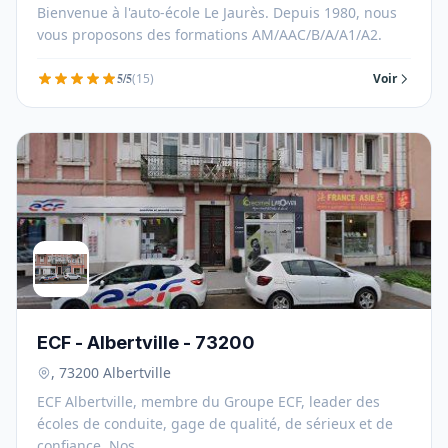
Bienvenue à l'auto-école Le Jaurès. Depuis 1980, nous
vous proposons des formations AM/AAC/B/A/A1/A2.
5/5
(15)
Voir
ECF - Albertville - 73200
, 73200 Albertville
ECF Albertville, membre du Groupe ECF, leader des
écoles de conduite, gage de qualité, de sérieux et de
confiance. Nos ...