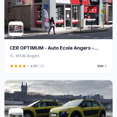
CER OPTIMUM - Auto Ecole Angers -
49100
, 49100 Angers
4.2/5
(123)
Voir