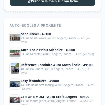
Prendre la main sur ma fiche
AUTO-ÉCOLES À PROXIMITÉ
conduite49 - 49100
23 Rue Saint-Lazare, 49100 Angers, France — 4/5 (26
avis)
Auto-Ecole Priou Michelet - 49000
63 Rue Michelet, 49000 Angers, France — 4.2/5 (29 avis)
Référence Conduite Auto Moto École - 49100
48 Rue Baudrière, 49100 Angers, France — 4.7/5 (83
avis)
Easy létanduère - 49000
141 Bis Bd de Strasbourg, 49000 Angers, France — 4.7/5
(12 avis)
CER OPTIMUM - Auto Ecole Angers - 49100
13 Rue Plantagenêt, 49100 Angers, France — 4.2/5 (123
avis)