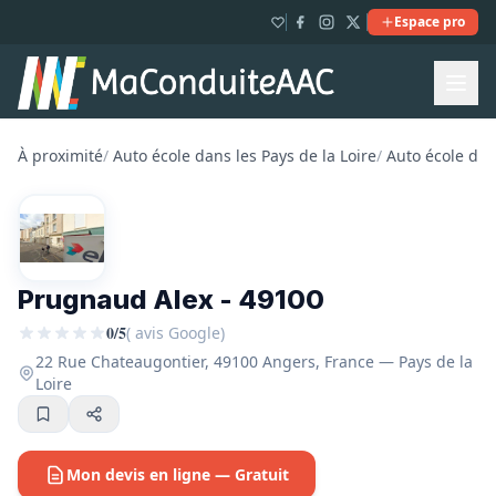
Espace pro
À proximité
/
Auto école dans les Pays de la Loire
/
Auto école dan
Prugnaud Alex - 49100
0/5
( avis Google)
22 Rue Chateaugontier, 49100 Angers, France — Pays de la
Loire
Mon devis en ligne — Gratuit