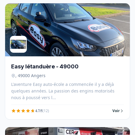
Easy létanduère - 49000
, 49000 Angers
L'aventure Easy auto-école a commencée il y a déjà
quelques années. La passion des engins motorisés
nous à poussé vers l...
4.7/5
(12)
Voir