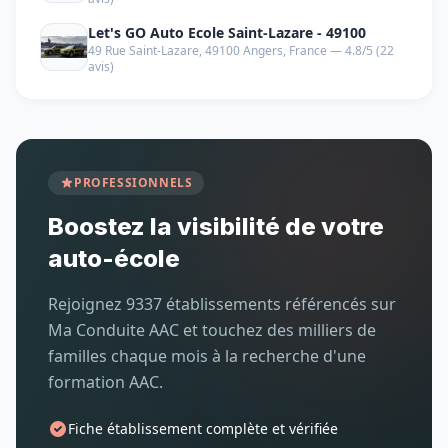
Let's GO Auto Ecole Saint-Lazare - 49100
49 Rue Saint-Lazare, 49100 Angers, France — 4.8/5 (22
avis)
PROFESSIONNELS
Boostez la visibilité de votre
auto-école
Rejoignez 9337 établissements référencés sur
Ma Conduite AAC et touchez des milliers de
familles chaque mois à la recherche d'une
formation AAC.
Fiche établissement complète et vérifiée