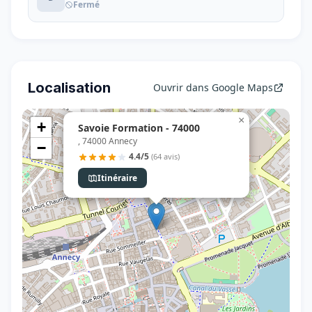
Fermé
Localisation
Ouvrir dans Google Maps
×
+
Savoie Formation - 74000
, 74000 Annecy
−
4.4/5
(64 avis)
Itinéraire