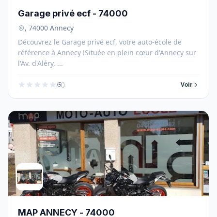
Garage privé ecf - 74000
, 74000 Annecy
Découvrez le Garage privé ecf, votre auto-école de
référence à Annecy !Située en plein cœur d'Annecy sur
l'Av. d'Aléry, ...
/5
()
Voir
MAP ANNECY - 74000