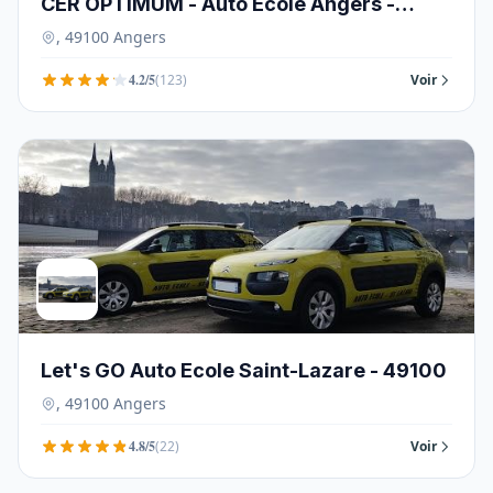
CER OPTIMUM - Auto Ecole Angers -
49100
, 49100 Angers
4.2/5
(123)
Voir
Let's GO Auto Ecole Saint-Lazare - 49100
, 49100 Angers
4.8/5
(22)
Voir