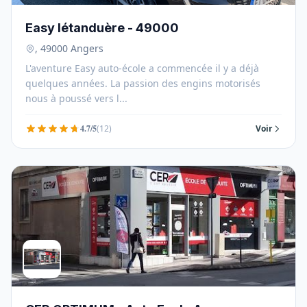
Easy létanduère - 49000
, 49000 Angers
L'aventure Easy auto-école a commencée il y a déjà
quelques années. La passion des engins motorisés
nous à poussé vers l...
4.7/5
(12)
Voir