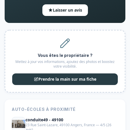
Laisser un avis
Vous êtes le propriétaire ?
Mettez à jour vos informations, ajoutez des photos et boostez
votre visibilité.
Prendre la main sur ma fiche
AUTO-ÉCOLES À PROXIMITÉ
conduite49 - 49100
23 Rue Saint-Lazare, 49100 Angers, France — 4/5 (26
avis)