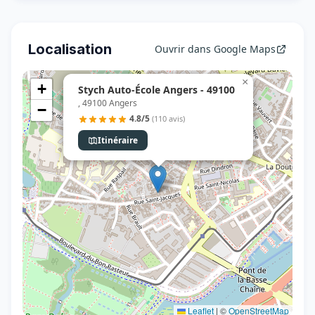
Localisation
Ouvrir dans Google Maps
×
+
Stych Auto-École Angers - 49100
, 49100 Angers
−
4.8/5
(110 avis)
Itinéraire
Leaflet
|
©
OpenStreetMap