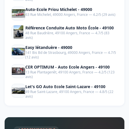
Auto-Ecole Priou Michelet - 49000
63 Rue Michelet, 49000 Angers, France — 4.2/5 (29 avis)
Référence Conduite Auto Moto École - 49100
48 Rue Baudrière, 49100 Angers, France — 4.7/5 (83
avis)
Easy létanduère - 49000
141 Bis Bd de Strasbourg, 49000 Angers, France — 4.7/5
(12 avis)
CER OPTIMUM - Auto Ecole Angers - 49100
13 Rue Plantagenêt, 49100 Angers, France — 4.2/5 (123
avis)
Let's GO Auto Ecole Saint-Lazare - 49100
49 Rue Saint-Lazare, 49100 Angers, France — 4.8/5 (22
avis)