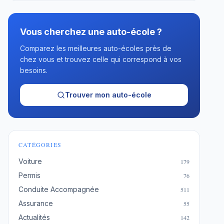
Vous cherchez une auto-école ?
Comparez les meilleures auto-écoles près de
chez vous et trouvez celle qui correspond à vos
besoins.
Trouver mon auto-école
CATÉGORIES
Voiture
179
Permis
76
Conduite Accompagnée
511
Assurance
55
Actualités
142