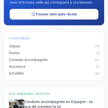
vous et trouvez celle qui correspond à vos besoins.
Trouver mon auto-école
CATÉGORIES
Voiture
179
Permis
76
Conduite Accompagnée
511
Assurance
55
Actualités
143
NOS DERNIERS ARTICLES
Conduite accompagnée en Espagne : ce
que dit vraiment la loi