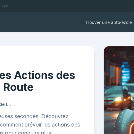
 ligne
Trouver une auto-école
es Actions des
a Route
Comment Anticiper les Actions des Autres Usagers de la Route
écieuses secondes. Découvrez
 comment prévoir les actions des
ux pour conduire plus