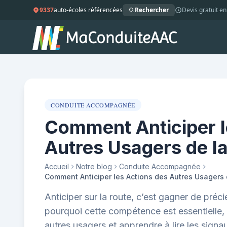
9337
auto-écoles référencées
Rechercher
Devis gratuit en
CONDUITE ACCOMPAGNÉE
Comment Anticiper l
Autres Usagers de l
Accueil
Notre blog
Conduite Accompagnée
Anticiper sur la route, c’est gagner de pr
pourquoi cette compétence est essentielle,
autres usagers et apprendre à lire les signa