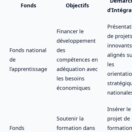
Démarc
Fonds
Objectifs
d’Intégra
Présentat
Financer le
de projet
développement
innovants
Fonds national
des
alignés s
de
compétences en
les
l’apprentissage
adéquation avec
orientati
les besoins
stratégiq
économiques
nationale
Insérer le
Soutenir la
projet de
Fonds
formation dans
formatio