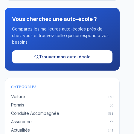
Vous cherchez une auto-école ?
Comparez les meilleures auto-écoles près de
chez vous et trouvez celle qui correspond à vos
besoins.
Trouver mon auto-école
CATÉGORIES
Voiture
180
Permis
76
Conduite Accompagnée
511
Assurance
55
Actualités
143