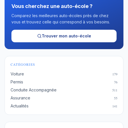
Vous cherchez une auto-école ?
Comparez les meilleures auto-écoles près de chez
vous et trouvez celle qui correspond à vos besoins.
Trouver mon auto-école
CATÉGORIES
Voiture
179
Permis
76
Conduite Accompagnée
511
Assurance
55
Actualités
141