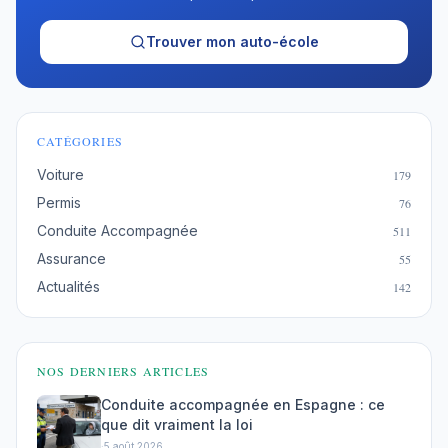
Trouver mon auto-école
CATÉGORIES
Voiture
179
Permis
76
Conduite Accompagnée
511
Assurance
55
Actualités
142
NOS DERNIERS ARTICLES
Conduite accompagnée en Espagne : ce
que dit vraiment la loi
·
5 août 2026